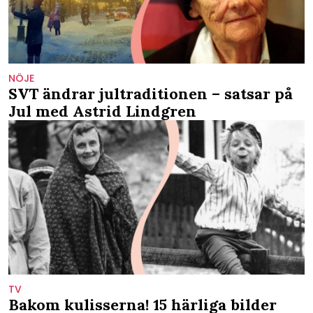
NÖJE
SVT ändrar jultraditionen – satsar på
Jul med Astrid Lindgren
TV
Bakom kulisserna! 15 härliga bilder