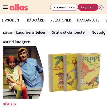
Prenumerera
Logga in
LIVSÖDEN
TRÄDGÅRD
RELATIONER
HANDARBETE
Läsarberättelser
Gratis stickmönster
Nostalgi
Lästips:
astrid lindgren
BÖCKER