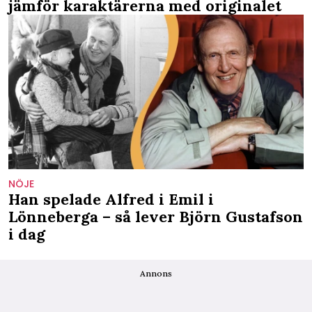
jämför karaktärerna med originalet
NÖJE
Han spelade Alfred i Emil i
Lönneberga – så lever Björn Gustafson
i dag
Annons