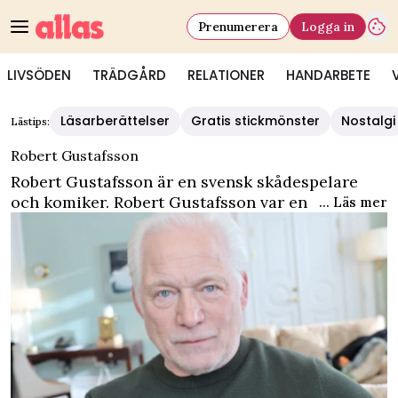
Prenumerera
Logga in
LIVSÖDEN
TRÄDGÅRD
RELATIONER
HANDARBETE
Läsarberättelser
Gratis stickmönster
Nostalgi
Lästips:
Robert Gustafsson
Robert Gustafsson är en svensk skådespelare
och komiker. Robert Gustafsson var en del i
... Läs mer
Killinggänget och har medverkat i flertalet tv-
program genom åren.