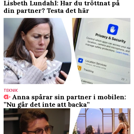
Lisbeth Lundahl: Har du tröttnat på
din partner? Testa det här
TEKNIK
Anna spårar sin partner i mobilen:
”Nu går det inte att backa”