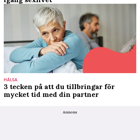
HÄLSA
3 tecken på att du tillbringar för
mycket tid med din partner
Annons