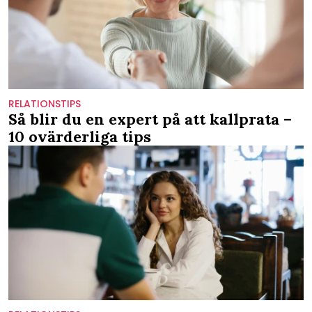
RELATIONSTIPS
Så blir du en expert på att kallprata –
10 ovärderliga tips