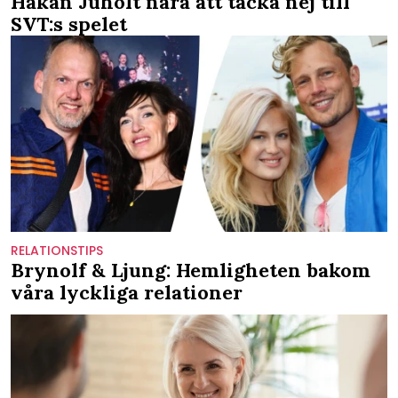
Håkan Juholt nära att tacka nej till
SVT:s spelet
RELATIONSTIPS
Brynolf & Ljung: Hemligheten bakom
våra lyckliga relationer