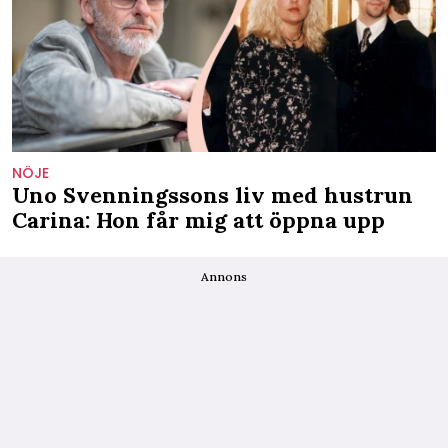
NÖJE
Uno Svenningssons liv med hustrun
Carina: Hon får mig att öppna upp
Annons