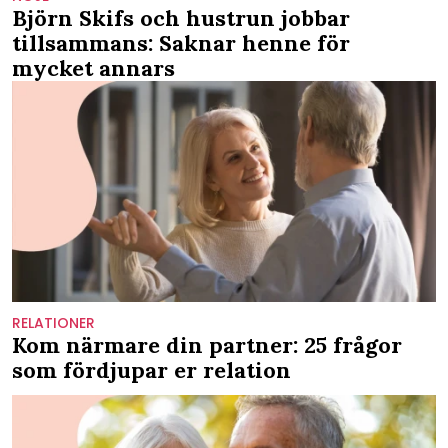
Björn Skifs och hustrun jobbar
tillsammans: Saknar henne för
mycket annars
RELATIONER
Kom närmare din partner: 25 frågor
som fördjupar er relation