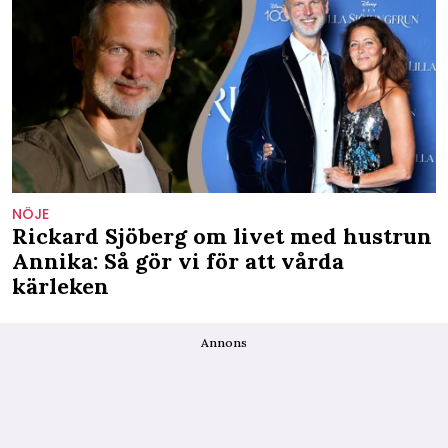
NÖJE
Rickard Sjöberg om livet med hustrun
Annika: Så gör vi för att vårda
kärleken
Annons