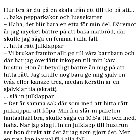
Hur bra är du på en skala från ett till tio på att…
… baka pepparkakor och lussekatter
– Haha, det blir bara en etta för min del. Däremot
är jag mycket bättre på att baka matbröd, där
skulle jag säga en femma i alla fall.
… hitta rätt julklappar
– Vi brukar framför allt ge till våra barnbarn och
där har jag överlåtit inköpen till min kära
hustru. Hon är betydligt bättre än mig på att
hitta rätt. Jag skulle nog bara ge mig själv en
tvåa eller kanske trea, medan Kerstin är en
självklar tia (skratt).
… slå in julklappar
– Det är samma sak där som med att hitta rätt
julklappar att köpa. Min fru slår in paketen
fantastiskt bra, skulle säga en 10,5:a till och med,
haha. När jag slagit in en julklapp till hustrun
ser hon direkt att det är jag som gjort det. Men
en trea kan jag väl få i alla fall…