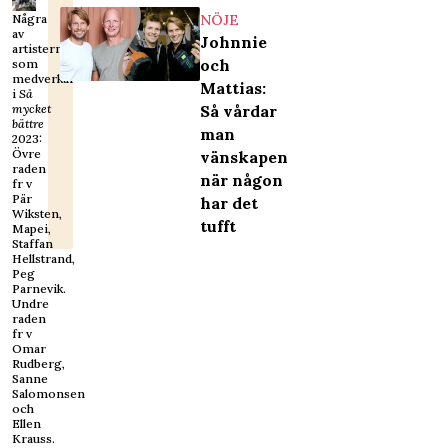
NÖJE
Några
av
Johnnie
artisterna
och
som
medverkar
Mattias:
i
Så
Så vårdar
mycket
bättre
man
2023:
Övre
vänskapen
raden
när någon
fr v
Pär
har det
Wiksten,
tufft
Mapei,
Staffan
Hellstrand,
Peg
Parnevik.
Undre
raden
fr v
Omar
Rudberg,
Sanne
Salomonsen
och
Ellen
Krauss.