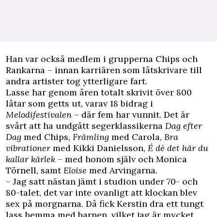
Han var också medlem i grupperna Chips och
Rankarna – innan karriären som låtskrivare till
andra artister tog ytterligare fart.
Lasse har genom åren totalt skrivit över 800
låtar som getts ut, varav 18 bidrag i
Melodifestivalen
– där fem har vunnit. Det är
svårt att ha undgått segerklassikerna
Dag efter
Dag
med Chips,
Främling
med Carola,
Bra
vibrationer
med Kikki Danielsson,
É dé det här du
kallar kärlek
– med honom själv och Monica
Törnell, samt
Eloise
med Arvingarna.
– Jag satt nästan jämt i studion under 70- och
80-talet, det var inte ovanligt att klockan blev
sex på morgnarna. Då fick Kerstin dra ett tungt
lass hemma med barnen, vilket jag är mycket