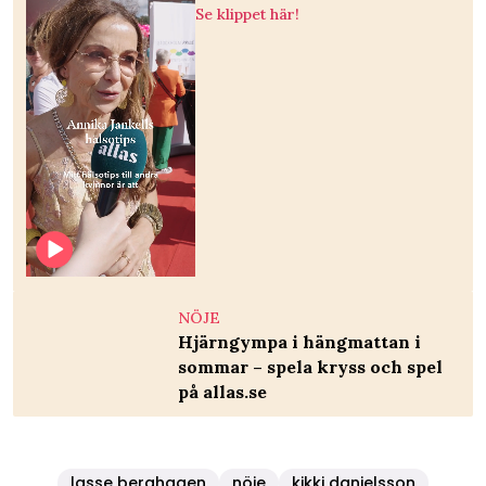
Se klippet här!
NÖJE
Hjärngympa i hängmattan i
sommar – spela kryss och spel
på allas.se
lasse berghagen
nöje
kikki danielsson