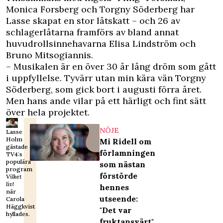
Monica Forsberg och Torgny Söderberg har
Lasse skapat en stor låtskatt – och 26 av
schlagerlåtarna framförs av bland annat
huvudrollsinnehavarna Elisa Lindström och
Bruno Mitsogiannis.
– Musikalen är en över 30 år lång dröm som gått
i uppfyllelse. Tyvärr utan min kära vän Torgny
Söderberg, som gick bort i augusti förra året.
Men hans ande vilar på ett härligt och fint sätt
över hela projektet.
NÖJE
Lasse
Holm
Mi Ridell om
gästade
förlamningen
TV4:s
populära
som nästan
program
förstörde
Vilket
liv!
hennes
när
utseende:
Carola
Häggkvist
"Det var
hyllades.
fruktansvärt"