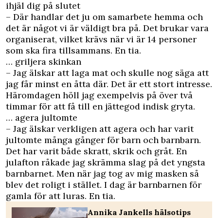
ihjäl dig på slutet
– Där handlar det ju om samarbete hemma och
det är något vi är väldigt bra på. Det brukar vara
organiserat, vilket krävs när vi är 14 personer
som ska fira tillsammans. En tia.
… griljera skinkan
– Jag älskar att laga mat och skulle nog säga att
jag får minst en åtta där. Det är ett stort intresse.
Häromdagen höll jag exempelvis på över två
timmar för att få till en jättegod indisk gryta.
… agera jultomte
– Jag älskar verkligen att agera och har varit
jultomte många gånger för barn och barnbarn.
Det har varit både skratt, skrik och gråt. En
julafton råkade jag skrämma slag på det yngsta
barnbarnet. Men när jag tog av mig masken så
blev det roligt i stället. I dag är barnbarnen för
gamla för att luras. En tia.
Annika Jankells hälsotips