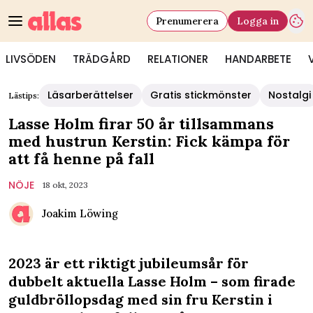
Prenumerera
Logga in
LIVSÖDEN
TRÄDGÅRD
RELATIONER
HANDARBETE
Läsarberättelser
Gratis stickmönster
Nostalgi
Lästips:
Lasse Holm firar 50 år tillsammans
med hustrun Kerstin: Fick kämpa för
att få henne på fall
NÖJE
18 okt, 2023
Joakim Löwing
2023 är ett riktigt jubileumsår för
dubbelt aktuella Lasse Holm – som firade
guldbröllopsdag med sin fru Kerstin i