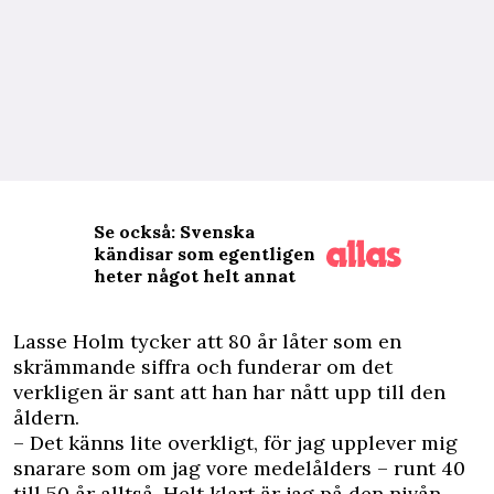
Se också: Svenska
kändisar som egentligen
heter något helt annat
L
asse Holm tycker att 80 år låter som en
skrämmande siffra och funderar om det
verkligen är sant att han har nått upp till den
åldern.
– Det känns lite overkligt, för jag upplever mig
snarare som om jag vore medelålders – runt 40
till 50 år alltså. Helt klart är jag på den nivån