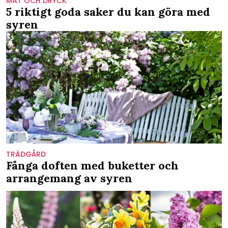
MAT OCH DRYCK
5 riktigt goda saker du kan göra med
syren
TRÄDGÅRD
Fånga doften med buketter och
arrangemang av syren