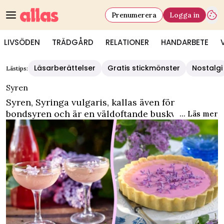
Prenumerera
Logga in
LIVSÖDEN
TRÄDGÅRD
RELATIONER
HANDARBETE
Läsarberättelser
Gratis stickmönster
Nostalgi
Lästips:
Syren
Syren, Syringa vulgaris, kallas även för
bondsyren och är en väldoftande buskväxt med
... Läs mer
lila, vita eller rosa blommor som är mycket
vanligt förekommande. Syren är ätbart och den
söta smaken kommer till sin rätt i både kakor
och saft. Här har vi samlat våra bästa recept med
syren som till exempel jättegod syrensaft. Du får
även tips på vad du kan göra om din syren inte
blommar.På vår
kategorisida för trädgård
hittar
du ännu fler trädgårdstips.