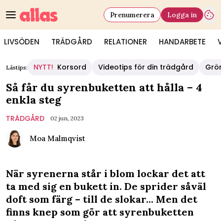
Prenumerera
Logga in
LIVSÖDEN
TRÄDGÅRD
RELATIONER
HANDARBETE
NYTT!
Korsord
Videotips för din trädgård
Grö
Lästips:
Så får du syrenbuketten att hålla – 4
enkla steg
TRÄDGÅRD
02 jun, 2023
Moa Malmqvist
När syrenerna står i blom lockar det att
ta med sig en bukett in. De sprider såväl
doft som färg – till de slokar... Men det
finns knep som gör att syrenbuketten