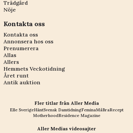
Trädgård
Nöje
Kontakta oss
Kontakta oss
Annonsera hos oss
Prenumerera
Allas
Allers
Hemmets Veckotidning
Året runt
Antik auktion
Fler titlar från Aller Media
Elle Sverige
Hänt
Svensk Damtidning
Femina
MåBra
Recept
Motherhood
Residence Magazine
Aller Medias videosajter