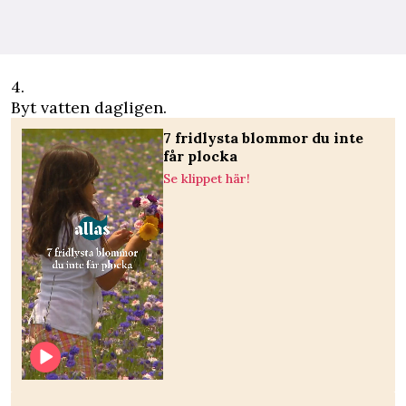
4.
Byt vatten dagligen.
7 fridlysta blommor du inte
får plocka
Se klippet här!