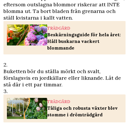
eftersom outslagna blommor riskerar att INTE
blomma ut. Ta bort bladen från grenarna och
ställ kvistarna i kallt vatten.
TRÄDGÅRD
Beskärningsguide för hela året:
Håll buskarna vackert
blommande
2.
Buketten bör du ställa mörkt och svalt,
förslagsvis en jordkällare eller liknande. Låt de
stå där i ett par timmar.
3.
TRÄDGÅRD
Tåliga och robusta växter blev
stomme i drömträdgård