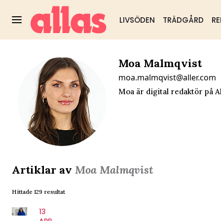
LIVSÖDEN
TRÄDGÅRD
RE
Moa Malmqvist
moa.malmqvist@aller.com
Moa är digital redaktör på Al
Artiklar av
Moa Malmqvist
Hittade 129 resultat
13