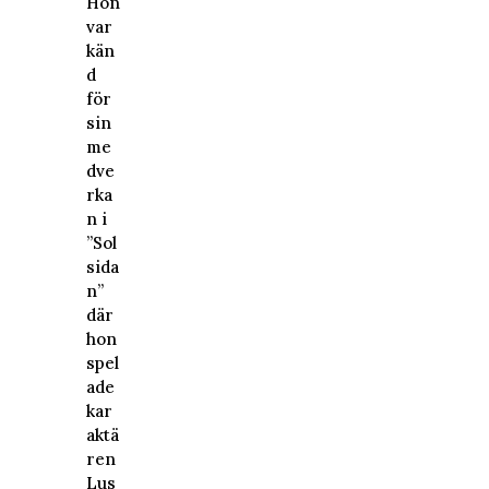
Hon
var
kän
d
för
sin
me
dve
rka
n i
”Sol
sida
n”
där
hon
spel
ade
kar
aktä
ren
Lus