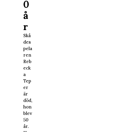
0
å
r
Skå
des
pela
ren
Reb
eck
a
Tep
er
är
död,
hon
blev
50
år.