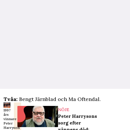
Tvåa:
Bengt Järnblad och Ma Oftendal.
NÖJE
1997
års
Peter Harrysons
vinnare
sorg efter
Peter
Harryson
vännens död: