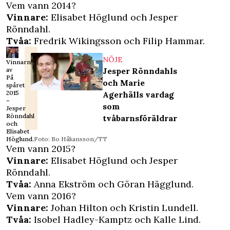
Vem vann 2014?
Vinnare:
Elisabet Höglund och Jesper
Rönndahl.
Tvåa:
Fredrik Wikingsson och Filip Hammar.
NÖJE
Vinnarna
av
Jesper Rönndahls
På
och Marie
spåret
2015
Agerhälls vardag
–
som
Jesper
Rönndahl
tvåbarnsföräldrar
och
Elisabet
Höglund.
Foto: Bo Håkansson/TT
Vem vann 2015?
Vinnare:
Elisabet Höglund och Jesper
Rönndahl.
Tvåa:
Anna Ekström och Göran Hägglund.
Vem vann 2016?
Vinnare:
Johan Hilton och Kristin Lundell.
Tvåa:
Isobel Hadley-Kamptz och Kalle Lind.