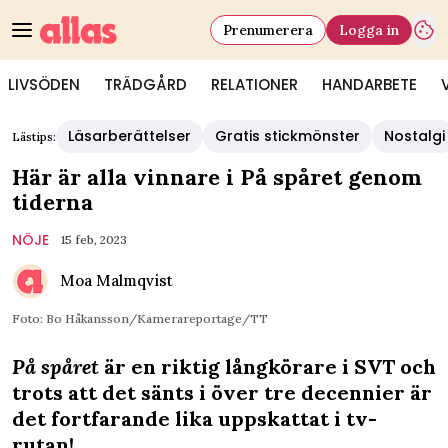
Prenumerera
Logga in
LIVSÖDEN
TRÄDGÅRD
RELATIONER
HANDARBETE
Läsarberättelser
Gratis stickmönster
Nostalgi
Lästips:
Här är alla vinnare i På spåret genom
tiderna
NÖJE
15 feb, 2023
Moa Malmqvist
Foto: Bo Håkansson/Kamerareportage/TT
På spåret
är en riktig långkörare i SVT och
trots att det sänts i över tre decennier är
det fortfarande lika uppskattat i tv-
rutan!