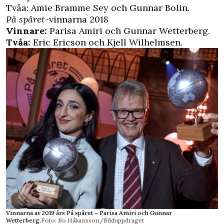
Tvåa: Amie Bramme Sey och Gunnar Bolin.
På spåret
-vinnarna 2018
Vinnare:
Parisa Amiri och Gunnar Wetterberg.
Tvåa:
Eric Ericson och Kjell Wilhelmsen.
Vinnarna av 2019 års På spåret – Parisa Amiri och Gunnar
Wetterberg.
Foto: Bo Håkansson/Bilduppdraget