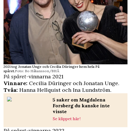
2021 tog Jonatan Unge och Cecilia Düringer hem hela På
spåret.
Foto: Bo Håkansson/BHÅ
På spåret
-vinnarna 2021
Vinnare:
Cecilia Düringer och Jonatan Unge.
Tvåa:
Hanna Hellquist och Ina Lundström.
5 saker om Magdalena
Forsberg du kanske inte
visste
Se klippet här!
På spåret
-vinnarna 2022