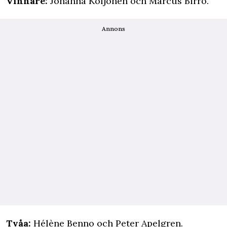
Vinnare:
Johanna Koljonen och Marcus Birro.
Annons
Tvåa:
Hélène Benno och Peter Apelgren.