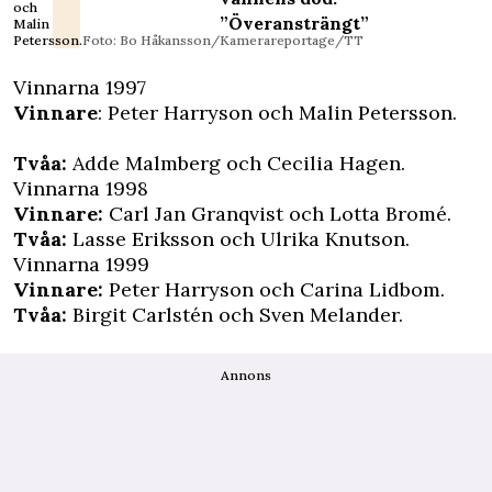
och
”Överansträngt”
Malin
Petersson.
Foto: Bo Håkansson/Kamerareportage/TT
Vinnarna 1997
Vinnare
: Peter Harryson och Malin Petersson.
Tvåa:
Adde Malmberg och Cecilia Hagen.
Vinnarna 1998
Vinnare:
Carl Jan Granqvist och Lotta Bromé.
Tvåa:
Lasse Eriksson och Ulrika Knutson.
Vinnarna 1999
Vinnare:
Peter Harryson och Carina Lidbom.
Tvåa:
Birgit Carlstén och Sven Melander.
Annons