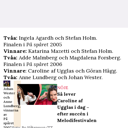
Tvåa:
Ingela Agardh och Stefan Holm.
Finalen i
På spåret
2005
Vinnare:
Katarina Mazetti och Stefan Holm.
Tvåa:
Adde Malmberg och Magdalena Forsberg.
Finalen i
På spåret
2006
Vinnare
: Caroline af Ugglas och Göran Hägg.
Tvåa:
Anne Lundberg och Johan Wester.
NÖJE
Johan
Wester
Så lever
och
Caroline af
Anne
Lundberg,
Ugglas i dag –
vinnarna
efter succén i
av
På
Melodifestivalen
spåret
2007.
Foto: Bo Håkansson/TT