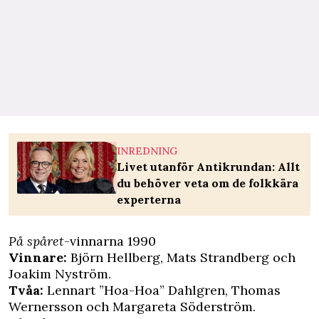
INREDNING
Livet utanför Antikrundan: Allt
du behöver veta om de folkkära
experterna
På spåret
-vinnarna 1990
Vinnare:
Björn Hellberg, Mats Strandberg och
Joakim Nyström.
Tvåa:
Lennart ”Hoa-Hoa” Dahlgren, Thomas
Wernersson och Margareta Söderström.