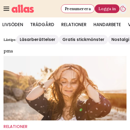
Prenumerera
Logga in
LIVSÖDEN
TRÄDGÅRD
RELATIONER
HANDARBETE
Läsarberättelser
Gratis stickmönster
Nostalgi
Lästips:
pms
RELATIONER