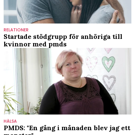
RELATIONER
Startade stödgrupp för anhöriga till
kvinnor med pmds
HÄLSA
PMDS: "En gång i månaden blev jag ett