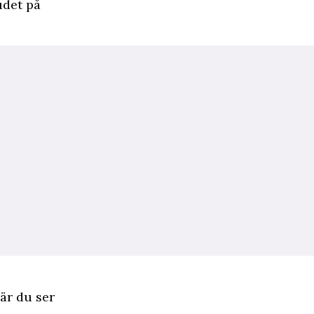
udet på
när du ser