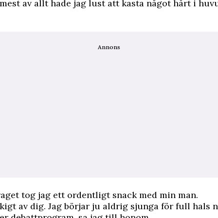
mest av allt hade jag lust att kasta något hårt i huv
Annons
raget tog jag ett ordentligt snack med min man.
kigt av dig. Jag börjar ju aldrig sjunga för full hals 
ler debattprogram, sa jag till honom.