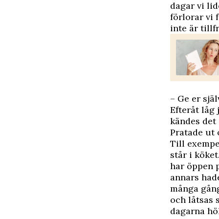
dagar vi li
förlorar vi
inte är til
– Ge er sjä
Efteråt låg
kändes det
Pratade ut o
Till exempe
står i köke
har öppen p
annars hade
många gånge
och låtsas 
dagarna höl