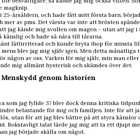
t lite besvärligare, så kände jag mig också vuxen. So
te magknip.
 i 25-årsåldern, och hade fått mitt första barn, börja
h mer av pms. Det värsta var inte att brösten spänd
att jag kände mig svullen om magen – utan att jag i
å känslig och hade så nära till tårarna.
änt lättirriterad och kunde bryta ihop för minsta lill
n mens blev jag mig själv igen. Men detta månatliga t
 för någon av oss. Varken för mig själv, min man eller
ände mig allmänt hysterisk och skämdes över det.
: Menskydd genom historien
a som jag fyllde 37 blev dock denna kritiska tidpun
dre belastande för mig och familjen. Inte för att ja
ös, utan för att jag blev bättre på att styra känslor
. Bokstavligt talat lärde jag mig att ta ett djupt me
an jag började skälla om något.