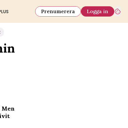
Prenumerera
Logga in
PLUS
k
min
. Men
ivit