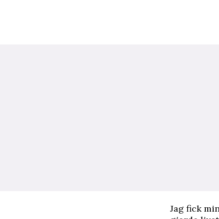
J
ag fick mi