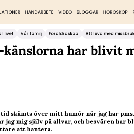
LATIONER
HANDARBETE
VIDEO
BLOGGAR
HOROSKOP
r livet
Vår familj
Föräldraskap
Att leva med missbru
-känslorna har blivit 
lltid skämts över mitt humör när jag har pms
 jag mig själv på allvar, och besvären har bl
ttare att hantera.