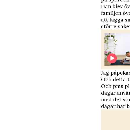
Han blev öv
familjen öv
att lägga sm
större sake
Jag påpekade
Och detta t
Och pms plå
dagar använd
med det som
dagar har b