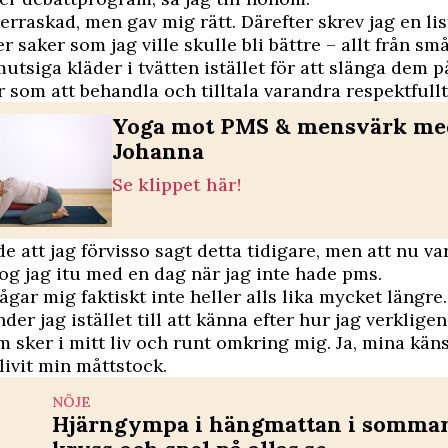
erraskad, men gav mig rätt. Därefter skrev jag en list
er saker som jag ville skulle bli bättre – allt från s
utsiga kläder i tvätten istället för att slänga dem på
r som att behandla och tilltala varandra respektfullt
Yoga mot PMS & mensvärk me
Johanna
Se klippet här!
 att jag förvisso sagt detta tidigare, men att nu var
og jag itu med en dag när jag inte hade pms.
gar mig faktiskt inte heller alls lika mycket längre
er jag istället till att känna efter hur jag verkligen
 sker i mitt liv och runt omkring mig. Ja, mina kän
livit min måttstock.
NÖJE
Hjärngympa i hängmattan i sommar 