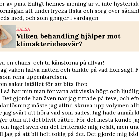
der av pms. Enligt hennes mening är vi inte hysteris
 förmågan att undertrycka ilska och sorg över sådan
lfreds med, och som gnager i vardagen.
HÄLSA
Vilken behandling hjälper mot
klimakteriebesvär?
lva en chans, och ta känslorna på allvar!
 jag vaken halva natten och tänkte på vad hon sagt. 
 som rena uppenbarelsen.
m saker istället för att bita ihop
l så har min man för vana att vissla högt och ljudli
t. Det gjorde han även när jag tittade på teve, och ef
lanlösning måste jag alltid skruva upp volymen allt
 jag svårt att höra vad som sades. Jag hade anmärkt
r utan att det blivit bättre. För det mesta kunde ja
som inget även om det irriterade mig rejält, men u
l jag på att bli helt tokig på det. Det gjorde mig bå