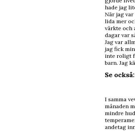
gjorde live
hade jag li
När jag var
lida mer oc
värkte och 
dagar var s
Jag var allm
jag fick mi
inte roligt
barn. Jag k
Se också
I samma vev
månaden min
mindre hudl
temperament
andetag inn