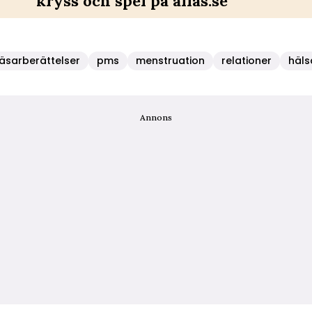
kryss och spel på allas.se
läsarberättelser
pms
menstruation
relationer
häls
Annons