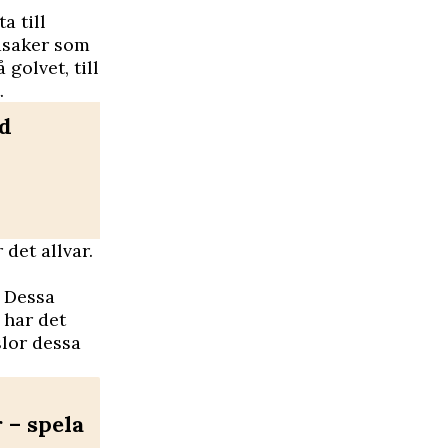
a till
måsaker som
 golvet, till
.
d
 det allvar.
. Dessa
 har det
slor dessa
– spela