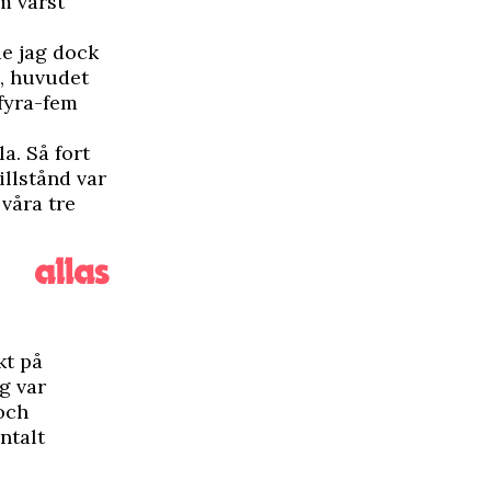
m värst
de jag dock
e, huvudet
 fyra-fem
a. Så fort
illstånd var
 våra tre
kt på
g var
 och
ntalt