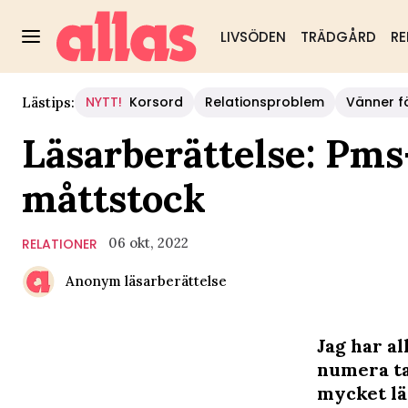
LIVSÖDEN
TRÄDGÅRD
RE
NYTT!
Korsord
Relationsproblem
Vänner fö
Lästips:
Läsarberättelse: Pms
måttstock
06 okt, 2022
RELATIONER
Anonym läsarberättelse
Jag har a
numera tar
mycket lä