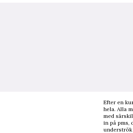
Efter en ku
hela. Alla 
med särskil
in på pms, 
underströk 