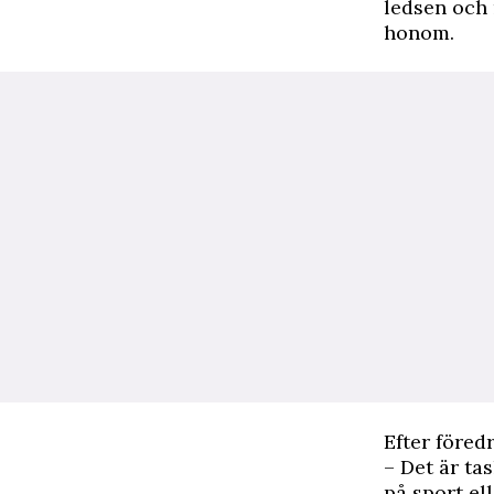
ledsen och 
honom.
Efter föred
– Det är tas
på sport el