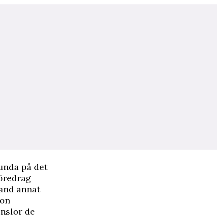
lunda på det
föredrag
land annat
Hon
änslor de