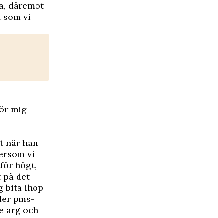
ka, däremot
t som vi
För mig
gt när han
tersom vi
för högt,
 på det
g bita ihop
nder pms-
de arg och