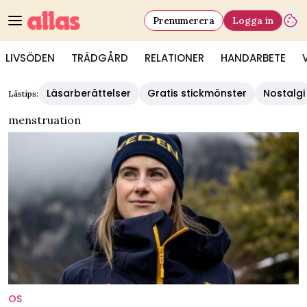
Prenumerera
Logga in
LIVSÖDEN
TRÄDGÅRD
RELATIONER
HANDARBETE
Läsarberättelser
Gratis stickmönster
Nostalgi
Lästips:
menstruation
OS