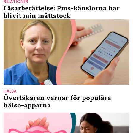
RELATIONER
Läsarberättelse: Pms-känslorna har
blivit min måttstock
HÄLSA
Överläkaren varnar för populära
hälso-apparna