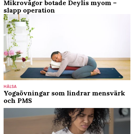
Mikrovågor botade Deylis myom –
slapp operation
HÄLSA
Yogaövningar som lindrar mensvärk
och PMS