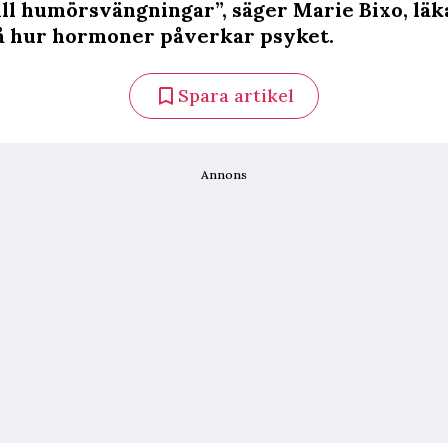
ill humörsvängningar”, säger Marie Bixo, lä
å hur hormoner påverkar psyket.
Spara artikel
Annons