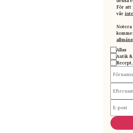
dessa e
För att
vår
int
Notera 
kommer 
allmänn
Allas
Antik &
Recept.
Förnamn
Efterna
E-post