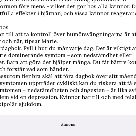
rmon före mens – vilket det gör hos alla kvinnor. 
tfulla effekter i hjärnan, och vissa kvinnor reagerar 
gnos
an till att ta kontroll över humörsvängningarna är at
och när, tipsar Marie.
dagbok. Fyll i hur du mår varje dag. Det är viktigt a
varje dominerande symtom – som nedstämdhet eller
et. Bara att göra det hjälper många. Du får bättre ko
ch förstår vad som händer.
essutom fler bra skäl att föra dagbok över sitt måe
t symtomen uppträder cykliskt kan du riskera att få e
ymtomen – nedstämdheten och ångesten – är lika sv
dem vid en depression. Kvinnor har till och med felak
bipolär sjukdom.
Annons