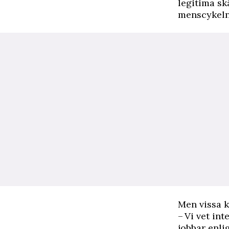
legitima skä
menscykeln
Men vissa k
– Vi vet in
jobbar enli