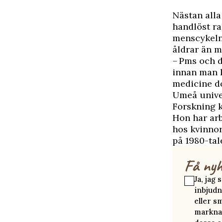
Nästan alla
handlöst ra
menscykeln 
åldrar än m
– Pms och d
innan man k
medicine do
Umeå univer
Forskning 
Hon har ar
hos kvinnor
på 1980-tal
Få nyh
Ja, jag
inbjudn
eller s
marknad