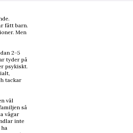
nde.
r fått barn.
sioner. Men
edan 2–5
ar tyder på
er psykiskt.
alt,
ch tackar
en väl
familjen så
la vågar
ndlar inte
 ha