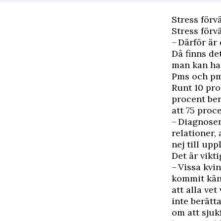
Stress förv
Stress förv
– Därför är 
Då finns de
man kan ha 
Pms och p
Runt 10 pro
procent ber
att 75 proc
– Diagnosen
relationer,
nej till up
Det är vikt
– Vissa kvi
kommit känn
att alla ve
inte berätt
om att sjuk