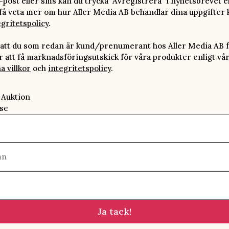
-post eller sms kan du trycka "Avregistrera" i nyhetsbrevet e
 få veta mer om hur Aller Media AB behandlar dina uppgifter 
egritetspolicy
.
att du som redan är kund/prenumerant hos Aller Media AB f
att få marknadsföringsutskick för våra produkter enligt vå
a villkor
och
integritetspolicy
.
 Auktion
se
mn
Ja tack!