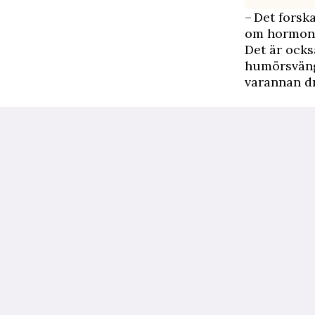
– Det forsk
om hormone
Det är ocks
humörsväng
varannan dr