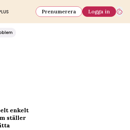
Prenumerera
Logga in
PLUS
oblem
elt enkelt
m ställer
ätta