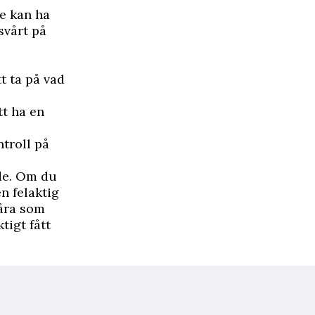
De kan ha
svårt på
t ta på vad
tt ha en
ntroll på
nde. Om du
n felaktig
åra som
tigt fått