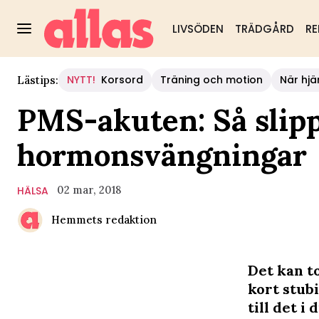
LIVSÖDEN
TRÄDGÅRD
RE
NYTT!
Korsord
Träning och motion
När hjä
Lästips:
PMS-akuten: Så slipp
hormonsvängningar
02 mar, 2018
HÄLSA
Hemmets redaktion
Det kan t
kort stub
till det i