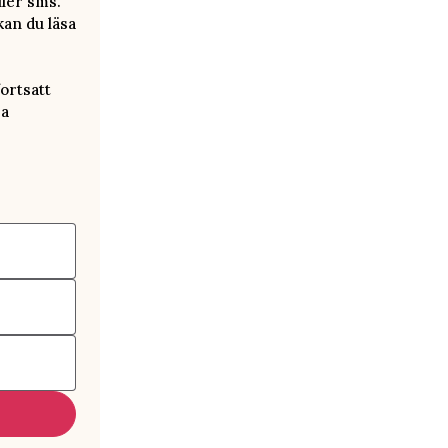
ller sms.
kan du läsa
ortsatt
ra