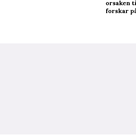
orsaken t
forskar p