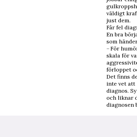
gulkroppsho
väldigt kraf
just dem.
Får fel dia
En bra börj
som händer 
– För humör
skala för 
aggressivit
förloppet o
Det finns d
inte vet at
diagnos. S
och liknar 
diagnosen 