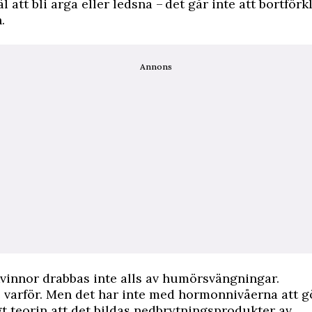
l att bli arga eller ledsna – det går inte att bortför
.
Annons
vinnor drabbas inte alls av humörsvängningar.
te varför. Men det har inte med hormonnivåerna att g
gt teorin att det bildas nedbrytningsprodukter av