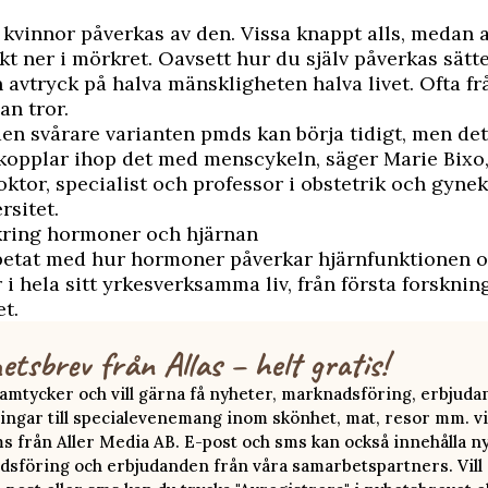
 kvinnor påverkas av den. Vissa knappt alls, medan a
kt ner i mörkret. Oavsett hur du själv påverkas sätt
avtryck på halva mänskligheten halva livet. Ofta fr
an tror.
en svårare varianten pmds kan börja tidigt, men det
opplar ihop det med menscykeln, säger Marie Bixo,
ktor, specialist och professor i obstetrik och gynek
sitet.
kring hormoner och hjärnan
betat med hur hormoner påverkar hjärnfunktionen o
 i hela sitt yrkesverksamma liv, från första forsknin
et.
etsbrev från Allas – helt gratis!
 samtycker och vill gärna få nyheter, marknadsföring, erbjud
ingar till specialevenemang inom skönhet, mat, resor mm. vi
ms från Aller Media AB. E-post och sms kan också innehålla n
sföring och erbjudanden från våra samarbetspartners. Vill d