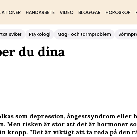
LATIONER
HANDARBETE
VIDEO
BLOGGAR
HOROSKOP
rtat sviker
Psykologi
Mag- och tarmproblem
Sömnpr
er du dina
olkas som depression, ångestsyndrom eller h
in. Men risken är stor att det är hormoner so
 din kropp. ”Det är viktigt att ta reda på den r