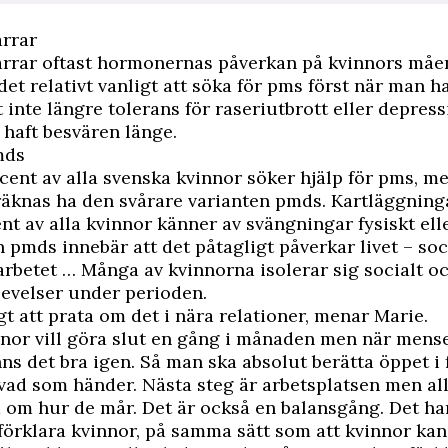
ärrar
ärrar oftast hormonernas påverkan på kvinnors måe
det relativt vanligt att söka för pms först när man ha
t inte längre tolerans för raseriutbrott eller depres
haft besvären länge.
mds
cent av alla svenska kvinnor söker hjälp för pms, m
äknas ha den svårare varianten pmds. Kartläggning
ent av alla kvinnor känner av svängningar fysiskt ell
 pmds innebär att det påtagligt påverkar livet – soci
 arbetet … Många av kvinnorna isolerar sig socialt o
plevelser under perioden.
igt att prata om det i nära relationer, menar Marie.
nnor vill göra slut en gång i månaden men när mens
s det bra igen. Så man ska absolut berätta öppet i 
t vad som händer. Nästa steg är arbetsplatsen men al
a om hur de mår. Det är också en balansgång. Det ha
förklara kvinnor, på samma sätt som att kvinnor kan