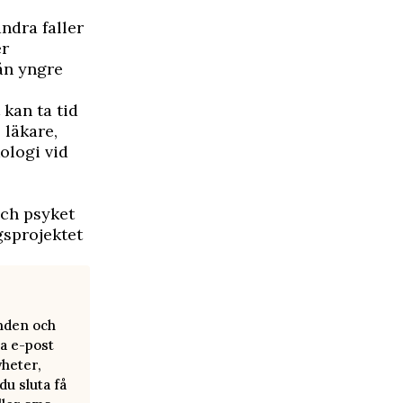
ndra faller
er
ån yngre
 kan ta tid
 läkare,
ologi vid
ch psyket
gsprojektet
anden och
a e-post
yheter,
u sluta få