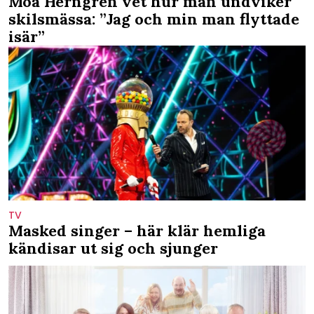
Moa Herngren vet hur man undviker
skilsmässa: ”Jag och min man flyttade
isär”
TV
Masked singer – här klär hemliga
kändisar ut sig och sjunger