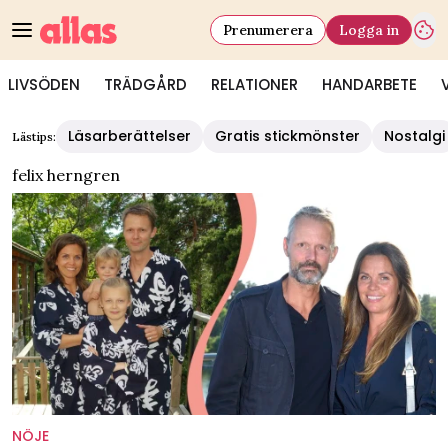
Prenumerera
Logga in
LIVSÖDEN
TRÄDGÅRD
RELATIONER
HANDARBETE
Läsarberättelser
Gratis stickmönster
Nostalgi
Lästips:
felix herngren
NÖJE