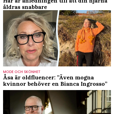
Här är anledningen till att din hjärna
åldras snabbare
MODE OCH SKÖNHET
Åsa är oldfluencer: ”Även mogna
kvinnor behöver en Bianca Ingrosso”