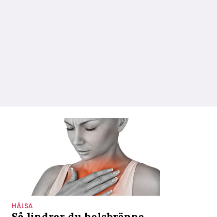
HÄLSA
Så lindrar du halsbränna