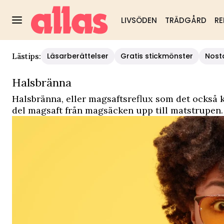
LIVSÖDEN
TRÄDGÅRD
RE
Läsarberättelser
Gratis stickmönster
Nost
Lästips:
Halsbränna
Halsbränna, eller magsaftsreflux som det också k
del magsaft från magsäcken upp till matstrupen.
halsbränna. Oftast är halsbränna helt ofarlig, m
matstrupen bli inflammerad och det blir svårt att 