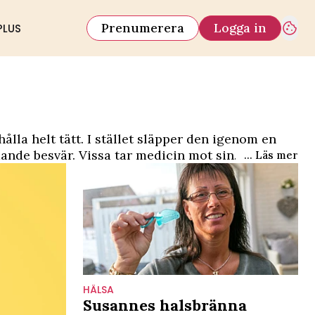
Prenumerera
Logga in
PLUS
lla helt tätt. I stället släpper den igenom en
ande besvär. Vissa tar medicin mot sin
... Läs mer
är är det viktigt att få behandling. Annars kan
HÄLSA
Susannes halsbränna