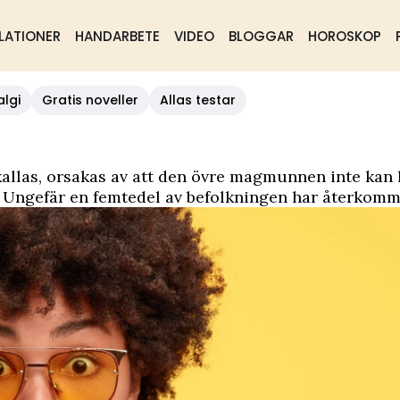
LATIONER
HANDARBETE
VIDEO
BLOGGAR
HOROSKOP
algi
Gratis noveller
Allas testar
allas, orsakas av att den övre magmunnen inte kan hå
 Ungefär en femtedel av befolkningen har återkomm
en många upplever obehag. Har man mycket refluxbesv
svälja.