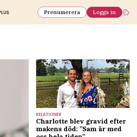
Prenumerera
Logga in
PLUS
RELATIONER
Charlotte blev gravid efter
makens död: ”Sam är med
oss hela tiden”