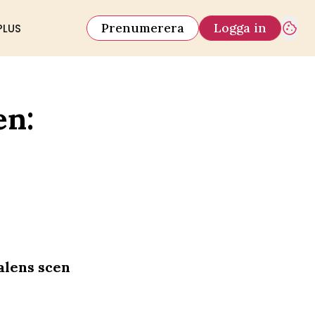
Prenumerera
Logga in
PLUS
en:
alens scen
.