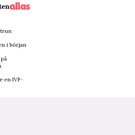
ten
strun
en i början
 på
.
e en IVF-