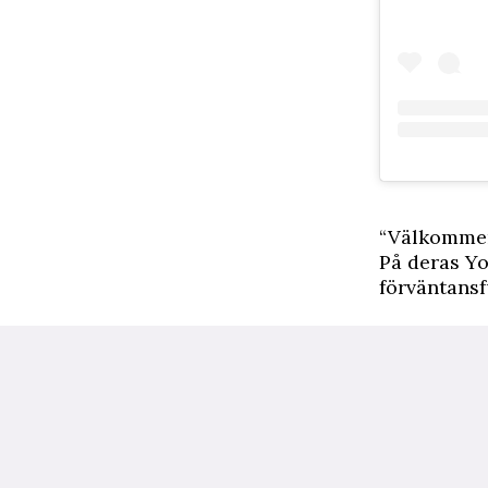
“Välkommen
På deras Y
förväntansf