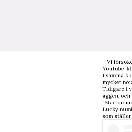
– Vi försöke
Youtube-kl
I samma kli
mycket nöj
Tidigare i 
äggen, och 
“Startnumme
Lucky numbe
som ställe