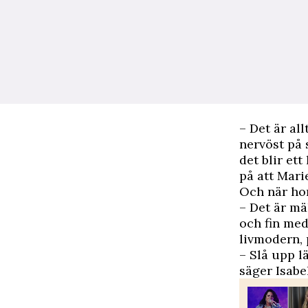
– Det är al
nervöst på 
det blir ett
på att Marie
Och när hon
– Det är mä
och fin med
livmodern, 
– Slå upp l
säger Isabel