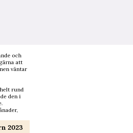
nande och
gärna att
onen väntar
 helt rund
de den i
e.
ånader,
rn 2023