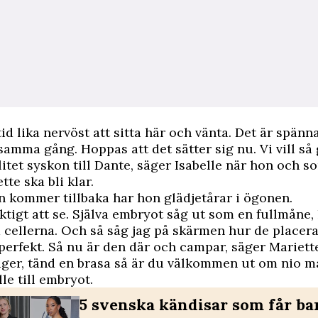
ltid lika nervöst att sitta här och vänta. Det är spän
samma gång. Hoppas att det sätter sig nu. Vi vill så 
 litet syskon till Dante, säger Isabelle när hon och s
tte ska bli klar.
 kommer tillbaka har hon glädjetårar i ögonen.
ktigt att se. Själva embryot såg ut som en fullmåne,
 cellerna. Och så såg jag på skärmen hur de placera
perfekt. Så nu är den där och campar, säger Mariett
äger, tänd en brasa så är du välkommen ut om nio m
le till embryot.
5 svenska kändisar som får ba