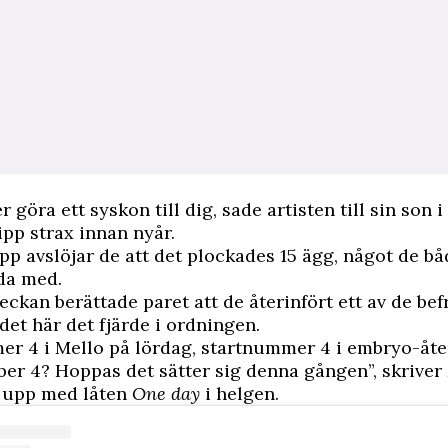
r göra ett syskon till dig, sade artisten till sin son i
ipp
strax innan nyår.
pp avslöjar de att det plockades 15 ägg, något de bå
da med.
veckan berättade paret att de återinfört ett av de be
det här det fjärde i ordningen.
r 4 i Mello på lördag, startnummer 4 i embryo-åte
r 4? Hoppas det sätter sig denna gången”, skriver 
r upp med låten
One day
i helgen.