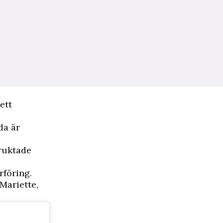
 ett
da är
fruktade
rföring.
Mariette,