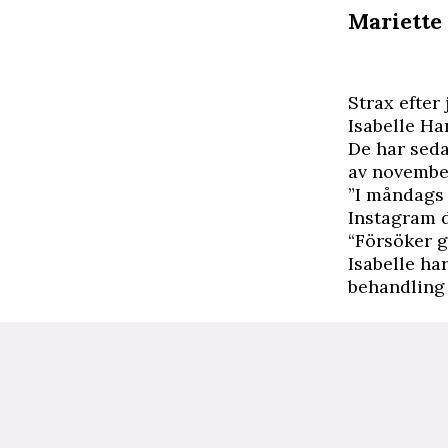
Mariette 
S
trax efter
Isabelle Ha
De har seda
av novembe
”I måndags 
Instagram då
“Försöker g
Isabelle ha
behandling f