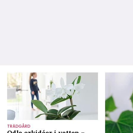
TRÄDGÅRD
Odla orkidéer i vatten –