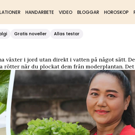
LATIONER
HANDARBETE
VIDEO
BLOGGAR
HOROSKOP
algi
Gratis noveller
Allas testar
 växter i jord utan direkt i vatten på något sätt. D
 växa rötter när du plockat dem från moderplantan. D
 köpa eller en hel uppsjö med DIY som kan innefatta 