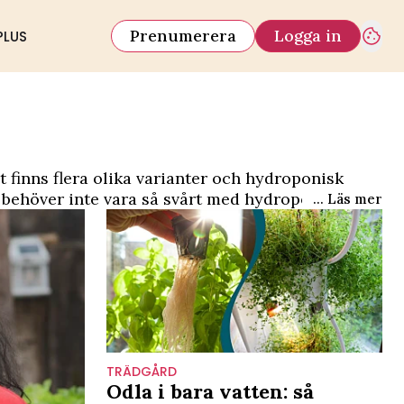
Prenumerera
Logga in
PLUS
et finns flera olika varianter och hydroponisk
et behöver inte vara så svårt med hydroponisk
... Läs mer
t.ex petflaskor.
TRÄDGÅRD
Odla i bara vatten: så