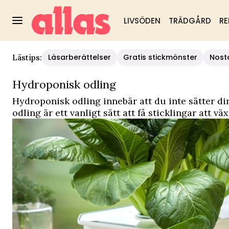
LIVSÖDEN
TRÄDGÅRD
RE
Läsarberättelser
Gratis stickmönster
Nost
Lästips:
Hydroponisk odling
Hydroponisk odling innebär att du inte sätter dina
odling är ett vanligt sätt att få sticklingar att
odling, det finns nämligen färdiga kit som du kan