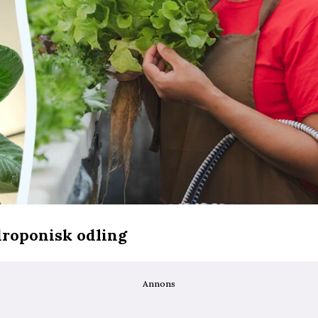
ydroponisk odling
Annons