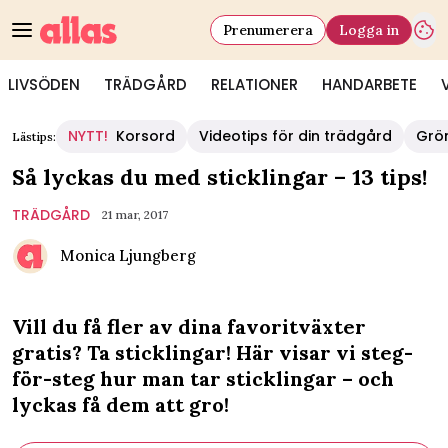
Prenumerera
Logga in
LIVSÖDEN
TRÄDGÅRD
RELATIONER
HANDARBETE
NYTT!
Korsord
Videotips för din trädgård
Grö
Lästips:
Så lyckas du med sticklingar – 13 tips!
TRÄDGÅRD
21 mar, 2017
Monica Ljungberg
Vill du få fler av dina favoritväxter
gratis? Ta sticklingar! Här visar vi steg-
för-steg hur man tar sticklingar – och
lyckas få dem att gro!