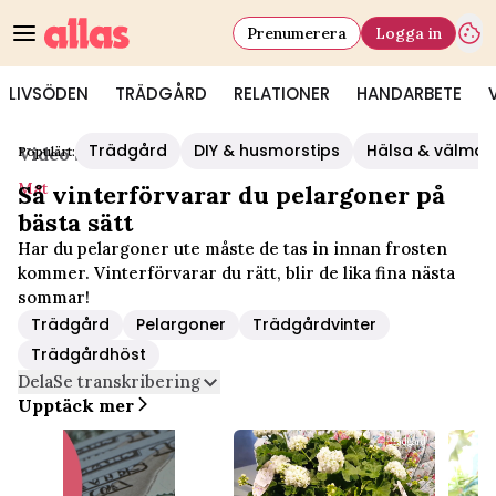
Prenumerera
Logga in
LIVSÖDEN
TRÄDGÅRD
RELATIONER
HANDARBETE
Trädgård
DIY & husmorstips
Hälsa & välmå
Populärt:
Video Start
/
Mat
Mat
Så vinterförvarar du pelargoner på
bästa sätt
Har du pelargoner ute måste de tas in innan frosten
kommer. Vinterförvarar du rätt, blir de lika fina nästa
sommar!
Trädgård
Pelargoner
Trädgårdvinter
Trädgårdhöst
Dela
Se transkribering
Upptäck mer