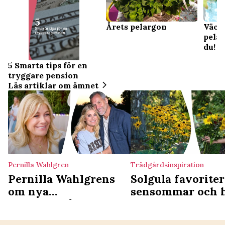
Väck 
Årets pelargon
pelar
du!
5 Smarta tips för en
tryggare pension
Läs artiklar om ämnet
Pernilla Wahlgren
Trädgårdsinspiration
Pernilla Wahlgrens
Solgula favoriter
om nya
sensommar och 
drömträdgården –
och Christians knep: