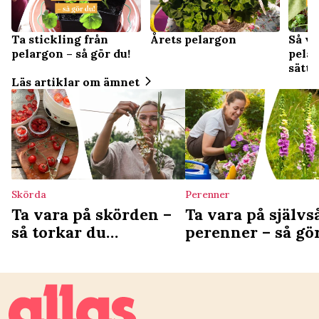
Ta stickling från
Årets pelargon
Så vi
pelargon – så gör du!
pelar
sätt
Läs artiklar om ämnet
Skörda
Perenner
Ta vara på skörden –
Ta vara på själv
så torkar du
perenner – så gö
grönsaker med enkel
steg för steg
guide