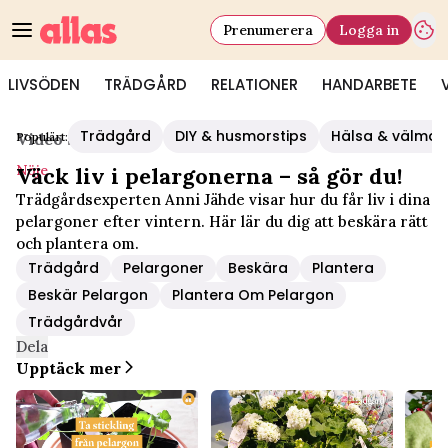
Prenumerera
Logga in
LIVSÖDEN
TRÄDGÅRD
RELATIONER
HANDARBETE
Trädgård
DIY & husmorstips
Hälsa & välmå
Populärt:
Video Start
/
Nöje
Nöje
Väck liv i pelargonerna – så gör du!
Trädgårdsexperten Anni Jähde visar hur du får liv i dina
pelargoner efter vintern. Här lär du dig att beskära rätt
och plantera om.
Trädgård
Pelargoner
Beskära
Plantera
Beskär Pelargon
Plantera Om Pelargon
Trädgårdvår
Dela
Upptäck mer