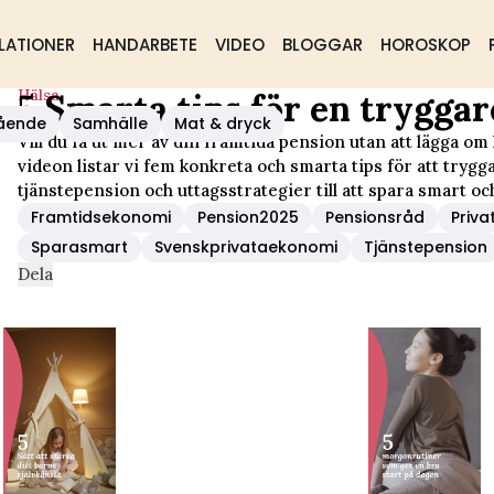
LATIONER
HANDARBETE
VIDEO
BLOGGAR
HOROSKOP
Hälsa
5 Smarta tips för en trygga
ension
ående
Samhälle
Mat & dryck
Vill du få ut mer av din framtida pension utan att lägga om 
videon listar vi fem konkreta och smarta tips för att trygg
tjänstepension och uttagsstrategier till att spara smart och
Framtidsekonomi
Pension2025
Pensionsråd
Priva
Sparasmart
Svenskprivataekonomi
Tjänstepension
Dela