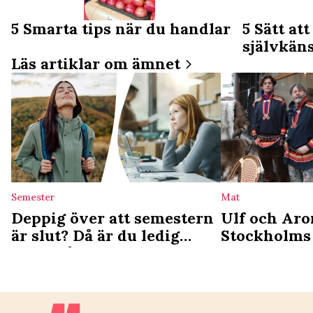
5 Smarta tips när du handlar
5 Sätt at
självkän
Läs artiklar om ämnet
Semester
Mat
Deppig över att semestern
Ulf och Aro
är slut? Då är du ledig
Stockholms
nästa gång
deli: ”Vi se
kulturgärni