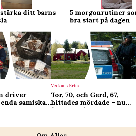
t stärka ditt barns
5 morgonrutiner so
sla
bra start på dagen
Veckans Krim
n driver
Tor, 70, och Gerd, 67,
 enda samiska
hittades mördade – nu
r det som en
åtalas 45-årig man
ng”
Om Allas