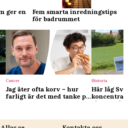
m ger en
Fem smarta inredningstips
för badrummet
Cancer
Historia
Jag äter ofta korv – hur
Här låg Sve
farligt är det med tanke på
koncentrati
cancerrisken?
fångar på o
Allas.se
Kontakta oss