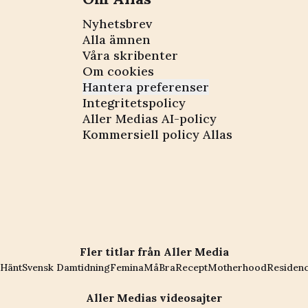
Nyhetsbrev
Alla ämnen
Våra skribenter
Om cookies
Hantera preferenser
Integritetspolicy
Aller Medias AI-policy
Kommersiell policy Allas
Fler titlar från Aller Media
Hänt
Svensk Damtidning
Femina
MåBra
Recept
Motherhood
Residen
Aller Medias videosajter