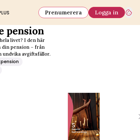
Prenumerera
Logga in
PLUS
re pension
hela livet? I den här
a din pension – från
 undvika avgiftsfällor.
tpension