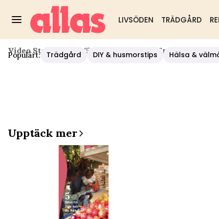
LIVSÖDEN
TRÄDGÅRD
RE
Video Start
/
Hälsa
/
5 Smarta Tips För En Tryggare P
Trädgård
DIY & husmorstips
Hälsa & välm
Populärt:
Upptäck mer