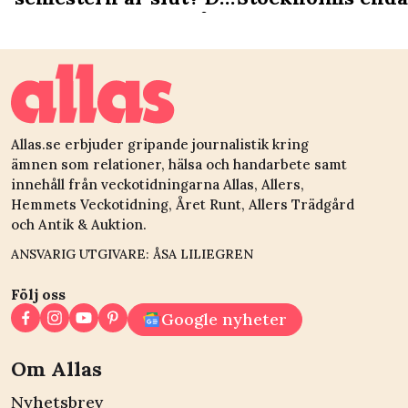
är du ledig nästa gång
samiska deli: ”Vi
det som en
kulturgärning”
Allas.se erbjuder gripande journalistik kring
ämnen som relationer, hälsa och handarbete samt
innehåll från veckotidningarna Allas, Allers,
Hemmets Veckotidning, Året Runt, Allers Trädgård
och Antik & Auktion.
ANSVARIG UTGIVARE: ÅSA LILIEGREN
Följ oss
Google nyheter
Om Allas
Nyhetsbrev