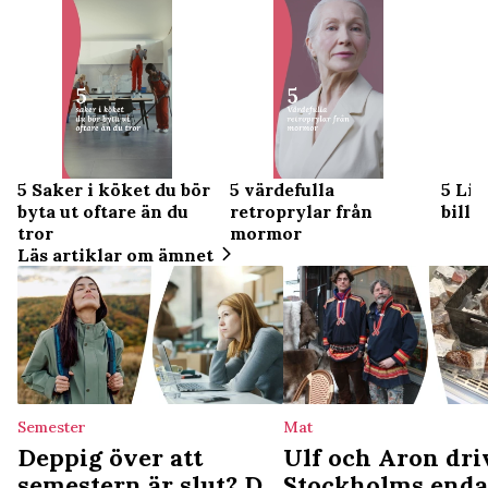
5 Saker i köket du bör
5 värdefulla
5 Liv
byta ut oftare än du
retroprylar från
billi
tror
mormor
Läs artiklar om ämnet
Semester
Mat
Deppig över att
Ulf och Aron dri
semestern är slut? Då
Stockholms enda