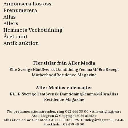
Annonsera hos oss
Prenumerera
Allas
Allers
Hemmets Veckotidning
Året runt
Antik auktion
Fler titlar från Aller Media
Elle Sverige
Hänt
Svensk Damtidning
Femina
MåBra
Recept
Motherhood
Residence Magazine
Aller Medias videosajter
ELLE Sverige
Hänt
Svensk Damtidning
Femina
MåBra
Allas
Residence Magazine
För prenumerationsärenden, ring
042 444 30 00
• Ansvarig utgivare
Åsa Liliegren © Copyright
2026
allas.se
Allas är en del av
Aller Media AB, 556002-8325
. Humlegårdsgatan 6, 114 46
Stockholm.
08 679 46 00