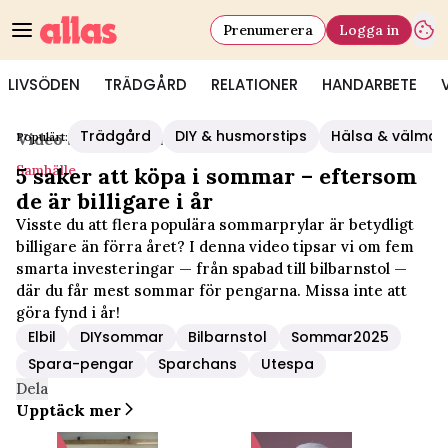
Prenumerera
Logga in
LIVSÖDEN
TRÄDGÅRD
RELATIONER
HANDARBETE
Trädgård
DIY & husmorstips
Hälsa & välmå
Populärt:
Video Start
/
Samhälle
Samhälle
5 saker att köpa i sommar – eftersom
de är billigare i år
Visste du att flera populära sommarprylar är betydligt
billigare än förra året? I denna video tipsar vi om fem
smarta investeringar — från spabad till bilbarnstol —
där du får mest sommar för pengarna. Missa inte att
göra fynd i år!
Elbil
DIYsommar
Bilbarnstol
Sommar2025
Spara-pengar
Sparchans
Utespa
Dela
Upptäck mer