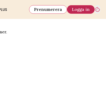
Prenumerera
Logga in
PLUS
mer.