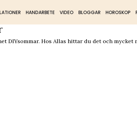
LATIONER
HANDARBETE
VIDEO
BLOGGAR
HOROSKOP
r
ående
Samhälle
Mat & dryck
net DIYsommar. Hos Allas hittar du det och mycket 