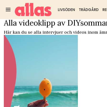
LIVSÖDEN
TRÄDGÅRD
RE
Alla videoklipp av DIYsomma
Video Start
/
DIYsommar
Trädgård
DIY & husmorstips
Hälsa & välm
Populärt:
Här kan du se alla intervjuer och videos inom äm