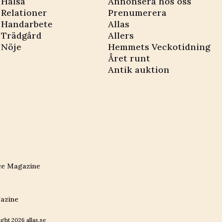
Hälsa
Annonsera hos oss
Relationer
Prenumerera
Handarbete
Allas
Trädgård
Allers
Nöje
Hemmets Veckotidning
Året runt
Antik auktion
ce Magazine
azine
ight
2026
allas.se