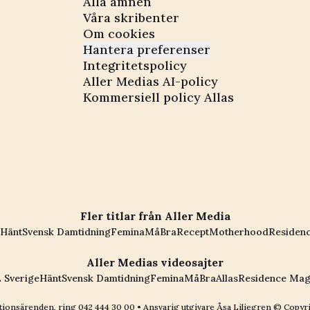
Alla ämnen
Våra skribenter
Om cookies
Hantera preferenser
Integritetspolicy
Aller Medias AI-policy
Kommersiell policy Allas
Fler titlar från Aller Media
Hänt
Svensk Damtidning
Femina
MåBra
Recept
Motherhood
Residen
Aller Medias videosajter
 Sverige
Hänt
Svensk Damtidning
Femina
MåBra
Allas
Residence Mag
ionsärenden, ring
042 444 30 00
• Ansvarig utgivare Åsa Liliegren © Copyr