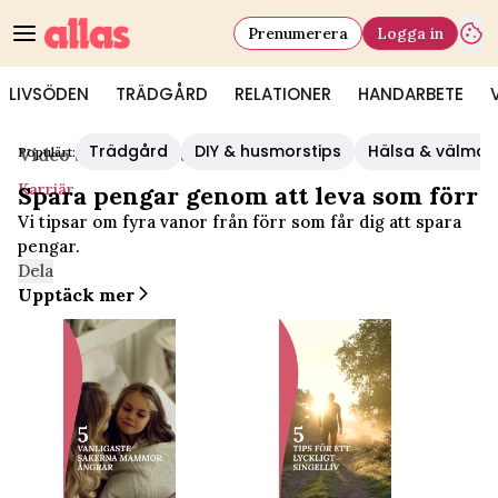
Prenumerera
Logga in
LIVSÖDEN
TRÄDGÅRD
RELATIONER
HANDARBETE
Trädgård
DIY & husmorstips
Hälsa & välmå
Populärt:
Video Start
/
Karriär
Karriär
Spara pengar genom att leva som förr
Vi tipsar om fyra vanor från förr som får dig att spara
pengar.
Dela
Upptäck mer