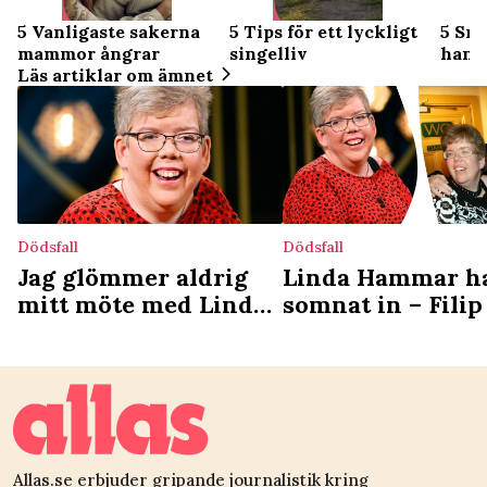
5 Vanligaste sakerna
5 Tips för ett lyckligt
5 Sma
mammor ångrar
singelliv
hand
Läs artiklar om ämnet
Dödsfall
Dödsfall
Jag glömmer aldrig
Linda Hammar h
mitt möte med Linda
somnat in – Fili
Hammar – det lärde
systerns sista tid
hon mig
livet: ”Jag var vi
hennes sida”
Allas.se erbjuder gripande journalistik kring