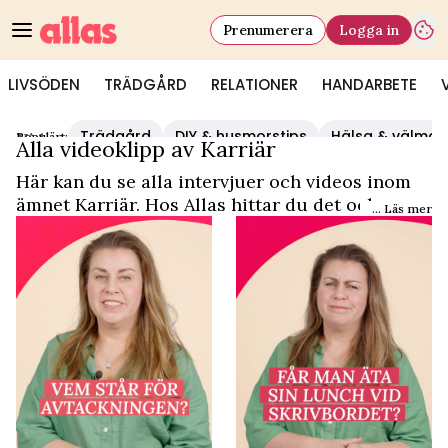
Prenumerera
Logga in
LIVSÖDEN
TRÄDGÅRD
RELATIONER
HANDARBETE
Trädgård
DIY & husmorstips
Hälsa & välmå
Populärt:
Video Start
/
Karriär
Alla videoklipp av Karriär
Här kan du se alla intervjuer och videos inom
ämnet Karriär. Hos Allas hittar du det och
... Läs mer
mycket mer.