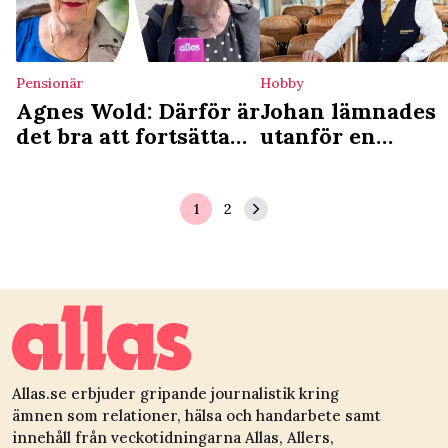
Pensionär
Hobby
Agnes Wold: Därför är
Johan lämnades
det bra att fortsätta
utanför en
jobba efter pensionen
polisstation som
spädbarn – i Sve
fann han sitt liv
1
2
Allas.se erbjuder gripande journalistik kring
ämnen som relationer, hälsa och handarbete samt
innehåll från veckotidningarna Allas, Allers,