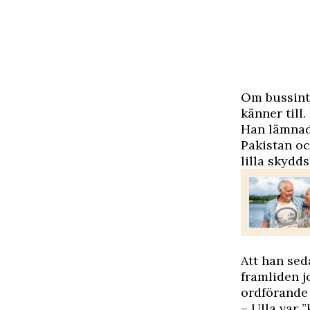
O
m bussint
känner till
Han lämnade
Pakistan oc
lilla skydds
Att han sed
framliden j
ordförande 
– Ulla var 