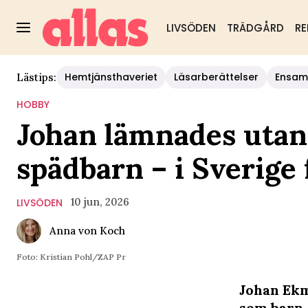
LIVSÖDEN
TRÄDGÅRD
RE
Hemtjänsthaveriet
Läsarberättelser
Ensam
Lästips:
HOBBY
Johan lämnades utanf
spädbarn – i Sverige 
10 jun, 2026
LIVSÖDEN
Anna von Koch
Foto: Kristian Pohl/ZAP Pr
Johan Ekm
som barn.