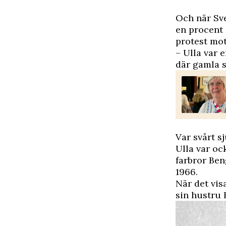
Och när Sve
en procent 
protest mot
– Ulla var 
där gamla 
Var svårt s
Ulla var o
farbror Ben
1966.
När det vis
sin hustru B