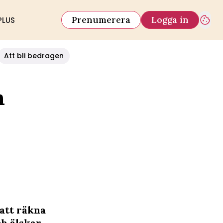
Prenumerera
Logga in
PLUS
Att bli bedragen
m
att räkna
ch älskar