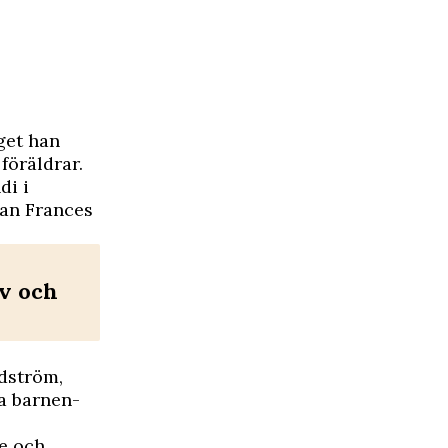
get han
föräldrar.
di i
nan Frances
iv och
ndström,
a barnen-
te och