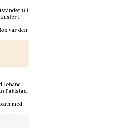
ståndet till
nister i
 Hon var den
r
d Johans
n Pakistan,
 barn med