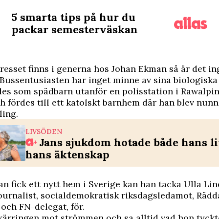
5 smarta tips på hur du
packar semesterväskan
resset finns i generna hos Johan Ekman så är det in
. Bussentusiasten har inget minne av sina biologiska 
s som spädbarn utanför en polisstation i Rawalpin
h fördes till ett katolskt barnhem där han blev nun
ling.
LIVSÖDEN
Jans sjukdom hotade både hans l
hans äktenskap
an fick ett nytt hem i Sverige kan han tacka Ulla Li
ournalist, socialdemokratisk riksdagsledamot, Rädd
och FN-delegat, för.
”kärringen mot strömmen och sa alltid vad hon tyck