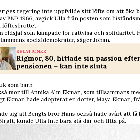
riges regering inte uppfyllde sitt löfte om att öka bi
av BNP 1966, avgick Ulla från posten som biståndsmi
 löftesbrottet.
en eldsjäl som kämpade för rättvisa och solidaritet.
stammens socialdemokrater, säger Johan.
RELATIONER
Rigmor, 80, hittade sin passion efte
pensionen – kan inte sluta
juk som barn
ckså mor till Annika Alm Ekman, som tillsammans me
gt Ekman hade adopterat en dotter, Maya Ekman, frå
ade sig att Bengts bror Hans också hade svårt att få
irgit, kunde Ulla inte bara stå där och titta på.