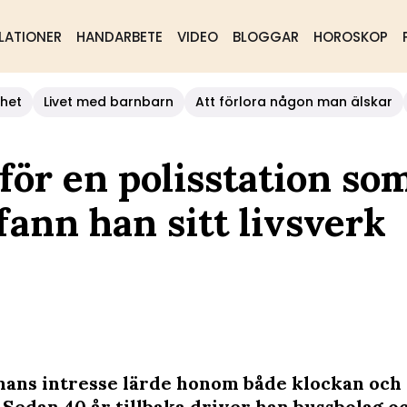
LATIONER
HANDARBETE
VIDEO
BLOGGAR
HOROSKOP
het
Livet med barnbarn
Att förlora någon man älskar
ör en polisstation so
fann han sitt livsverk
ans intresse lärde honom både klockan och 
 Sedan 40 år tillbaka driver han bussbolag o