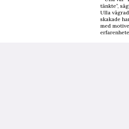
tänkte”, sä
Ulla vägrad
skakade han
med motive
erfarenhet