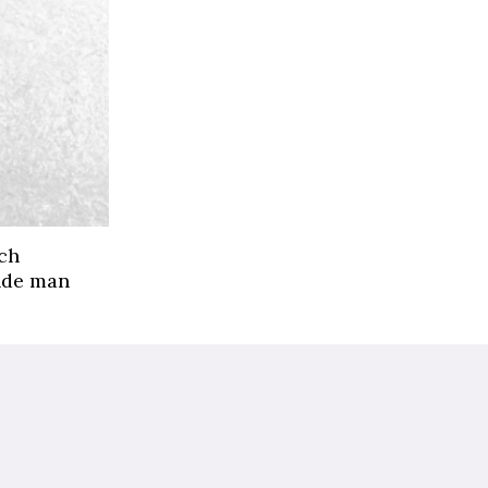
och
unde man