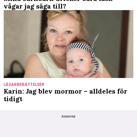
vågar jag säga till?
LÄSARBERÄTTELSER
Karin: Jag blev mormor – alldeles för
tidigt
Annons