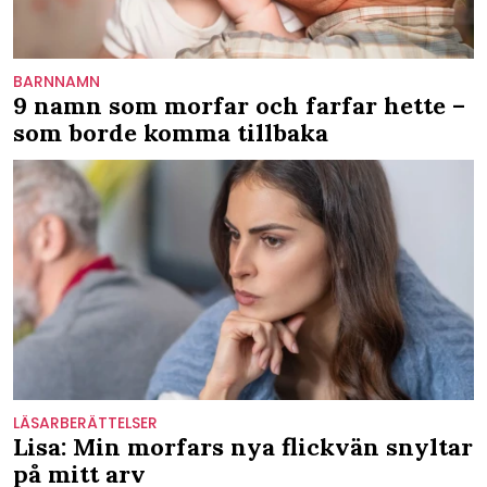
BARNNAMN
9 namn som morfar och farfar hette –
som borde komma tillbaka
LÄSARBERÄTTELSER
Lisa: Min morfars nya flickvän snyltar
på mitt arv