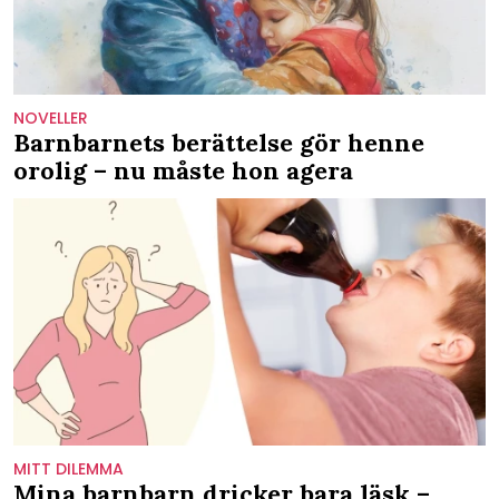
NOVELLER
Barnbarnets berättelse gör henne
orolig – nu måste hon agera
MITT DILEMMA
Mina barnbarn dricker bara läsk –