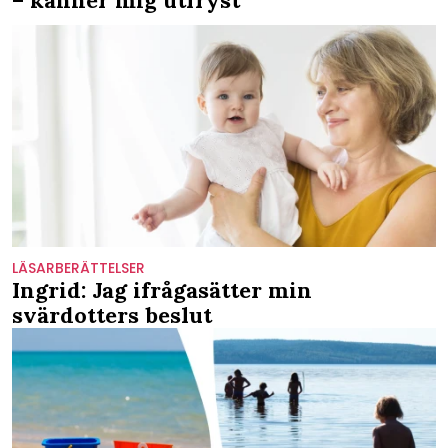
– känner mig utfryst
LÄSARBERÄTTELSER
Ingrid: Jag ifrågasätter min
svärdotters beslut