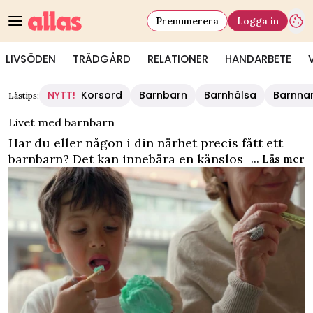
Prenumerera
Logga in
LIVSÖDEN
TRÄDGÅRD
RELATIONER
HANDARBETE
NYTT!
Korsord
Barnbarn
Barnhälsa
Barnna
Lästips:
Livet med barnbarn
Har du eller någon i din närhet precis fått ett
barnbarn? Det kan innebära en känslosam resa
... Läs mer
för både föräldrar och mor- och farföräldrar. Här
samlar vi alla artiklar om barnbarn – från kul
aktiviteter att göra med barnbarnen till
funderingar kring uppfostran och
läsarberättelser.