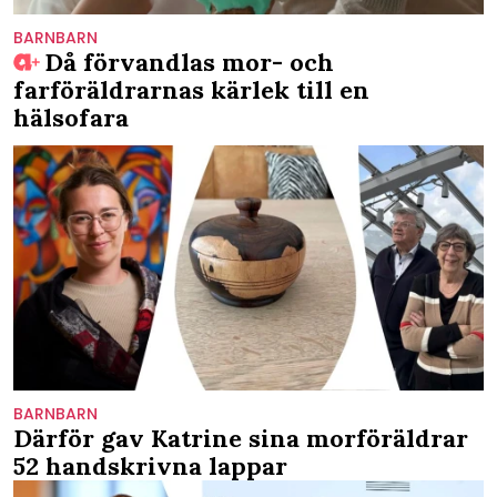
BARNBARN
Då förvandlas mor- och
farföräldrarnas kärlek till en
hälsofara
BARNBARN
Därför gav Katrine sina morföräldrar
52 handskrivna lappar