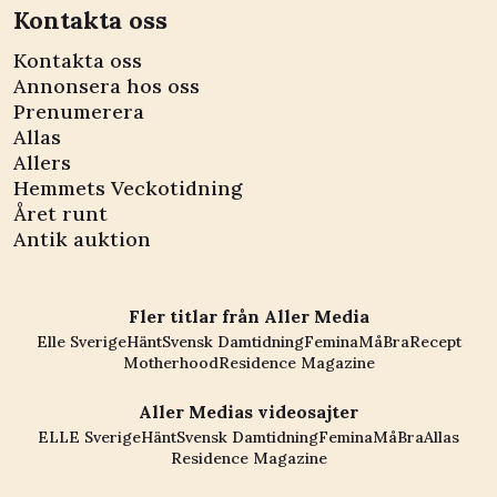
Kontakta oss
Kontakta oss
Annonsera hos oss
Prenumerera
Allas
Allers
Hemmets Veckotidning
Året runt
Antik auktion
Fler titlar från Aller Media
Elle Sverige
Hänt
Svensk Damtidning
Femina
MåBra
Recept
Motherhood
Residence Magazine
Aller Medias videosajter
ELLE Sverige
Hänt
Svensk Damtidning
Femina
MåBra
Allas
Residence Magazine