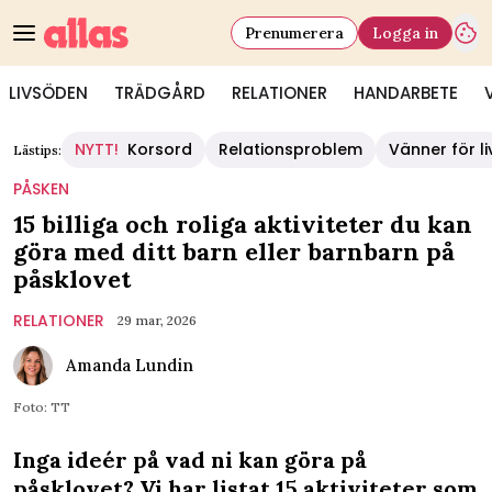
Prenumerera
Logga in
LIVSÖDEN
TRÄDGÅRD
RELATIONER
HANDARBETE
NYTT!
Korsord
Relationsproblem
Vänner för li
Lästips:
PÅSKEN
15 billiga och roliga aktiviteter du kan
göra med ditt barn eller barnbarn på
påsklovet
RELATIONER
29 mar, 2026
Amanda Lundin
Foto: TT
Inga ideér på vad ni kan göra på
påsklovet? Vi har listat 15 aktiviteter som