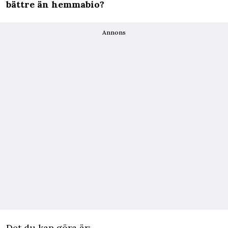
bättre än hemmabio?
Annons
Det du kan göra är: