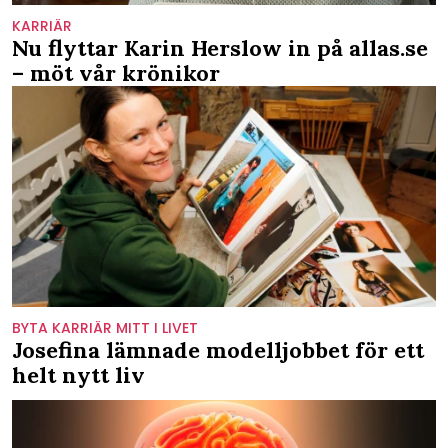
KARRIÄR
Nu flyttar Karin Herslow in på allas.se
– möt vår krönikor
BYTA KARRIÄR MITT I LIVET
Josefina lämnade modelljobbet för ett
helt nytt liv