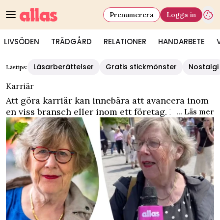
Prenumerera
Logga in
LIVSÖDEN
TRÄDGÅRD
RELATIONER
HANDARBETE
Läsarberättelser
Gratis stickmönster
Nostalgi
Lästips:
Karriär
Att göra karriär kan innebära att avancera inom
en viss bransch eller inom ett företag. Det kan
... Läs mer
vara svårt att veta vad man vill bli och det är allt
vanligare att byta karriär mitt i livet. Här hittar
du vår samling av karriärrelaterade artiklar med
allt från kändisar till läsarberättelser och tips!