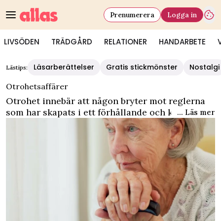
Prenumerera
Logga in
LIVSÖDEN
TRÄDGÅRD
RELATIONER
HANDARBETE
Läsarberättelser
Gratis stickmönster
Nostalgi
Lästips:
Otrohetsaffärer
Otrohet innebär att någon bryter mot reglerna
som har skapats i ett förhållande och kan skada
... Läs mer
den tillit man byggt upp i relationen. Vad som är
otrohet kan variera mellan olika personer – den
kan vara både fysisk och emotionell. En bra idé
är att diskutera gränser med sin partner för att
förstå vad otrohet är för just er. Ta del av våra
tips och råd från experter på området.