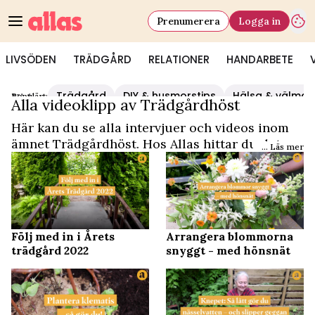
Prenumerera
Logga in
LIVSÖDEN
TRÄDGÅRD
RELATIONER
HANDARBETE
Trädgård
DIY & husmorstips
Hälsa & välmå
Populärt:
Video Start
/
Trädgårdhöst
Alla videoklipp av Trädgårdhöst
Här kan du se alla intervjuer och videos inom
ämnet Trädgårdhöst. Hos Allas hittar du det
... Läs mer
och mycket mer.
Följ med in i Årets
Arrangera blommorna
trädgård 2022
snyggt - med hönsnät