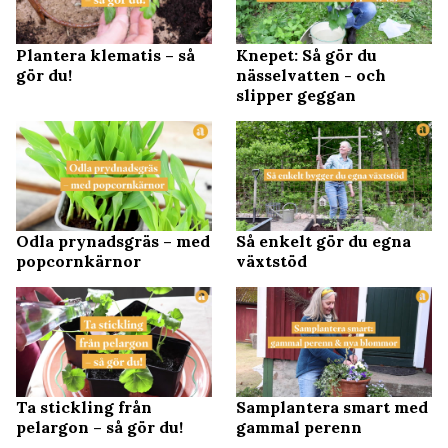
Plantera klematis – så
Knepet: Så gör du
gör du!
nässelvatten - och
slipper geggan
Odla prynadsgräs – med
Så enkelt gör du egna
popcornkärnor
växtstöd
Ta stickling från
Samplantera smart med
pelargon – så gör du!
gammal perenn