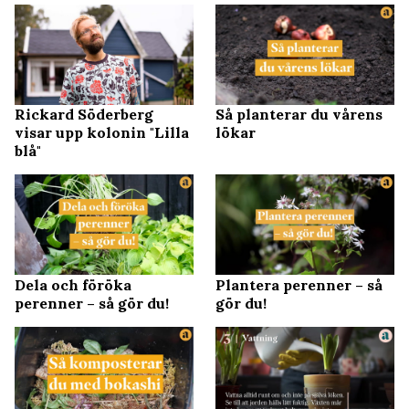
Rickard Söderberg
Så planterar du vårens
visar upp kolonin "Lilla
lökar
blå"
Dela och föröka
Plantera perenner – så
perenner – så gör du!
gör du!