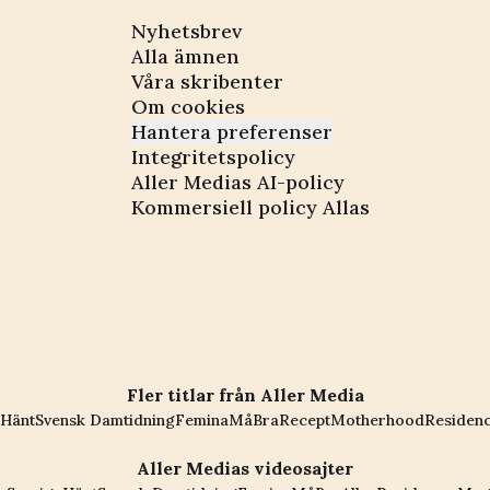
Nyhetsbrev
Alla ämnen
Våra skribenter
Om cookies
Hantera preferenser
Integritetspolicy
Aller Medias AI-policy
Kommersiell policy Allas
Fler titlar från Aller Media
Hänt
Svensk Damtidning
Femina
MåBra
Recept
Motherhood
Residen
Aller Medias videosajter