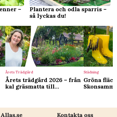
renner –
Plantera och odla sparris –
så lyckas du!
Årets Trädgård
Städning
Årets trädgård 2026 – från
Gröna fläck
kal gräsmatta till
Skonsamma s
prunkande
bort dem
blomsterträdgård
Allas.se
Kontakta oss