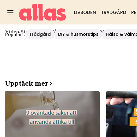
LIVSÖDEN
TRÄDGÅRD
RE
Video Start
/
Nöje
/
Så Komposterar Du Med Bokashi
Trädgård
DIY & husmorstips
Hälsa & välm
Populärt:
Upptäck mer