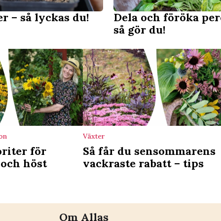
r – så lyckas du!
Dela och föröka pe
så gör du!
on
Växter
riter för
Så får du sensommarens
och höst
vackraste rabatt – tips
Om Allas