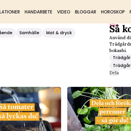
LATIONER
HANDARBETE
VIDEO
BLOGGAR
HOROSKOP
Nöje
Så k
ående
Samhälle
Mat & dryck
Använd dit
Trädgårds
bokashi.
Trädgå
Trädgår
Dela