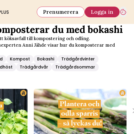
Prenumerera
Logga in
PLUS
omposterar du med bokashi
t köksavfall till kompostering och odling.
experten Anni Jähde visar hur du komposterar med
rd
Kompost
Bokashi
Trädgårdvinter
dhöst
Trädgårdvår
Trädgårdsommar