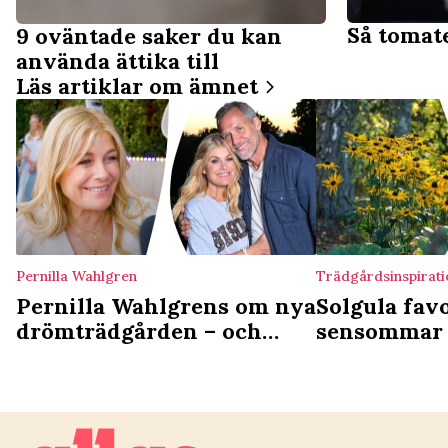
Så tomate
9 oväntade saker du kan
använda ättika till
Läs artiklar om ämnet
Pernilla Wahlgren
Trädgårdsinspirati
Pernilla Wahlgrens om nya
Solgula favo
drömträdgården – och
sensommar 
Christians knep: ”Det
luktar skit ibland”