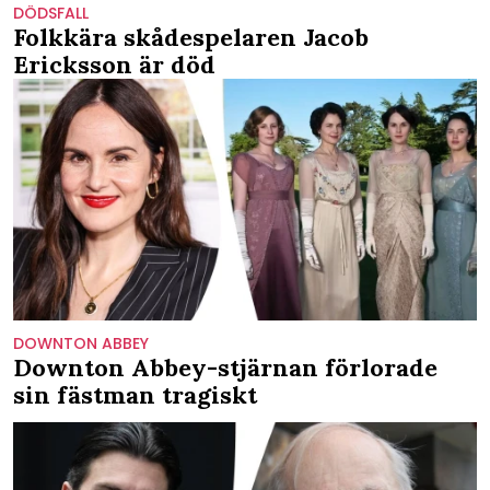
DÖDSFALL
Folkkära skådespelaren Jacob
Ericksson är död
DOWNTON ABBEY
Downton Abbey-stjärnan förlorade
sin fästman tragiskt