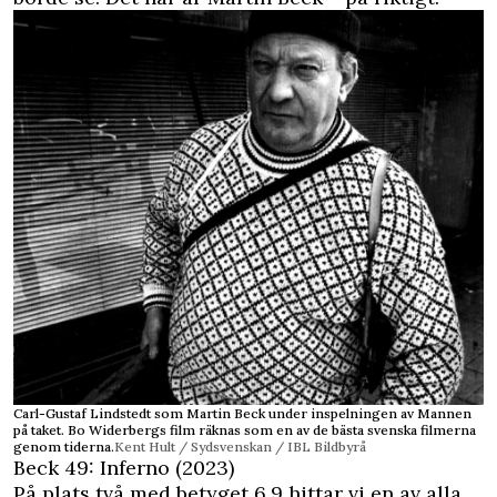
Carl-Gustaf Lindstedt som Martin Beck under inspelningen av Mannen
på taket. Bo Widerbergs film räknas som en av de bästa svenska filmerna
genom tiderna.
Kent Hult / Sydsvenskan / IBL Bildbyrå
Beck 49: Inferno (2023)
På plats två med betyget 6,9 hittar vi en av alla