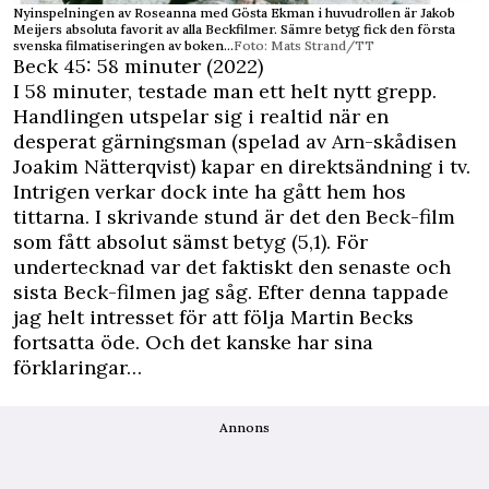
Nyinspelningen av Roseanna med Gösta Ekman i huvudrollen är Jakob
Meijers absoluta favorit av alla Beckfilmer. Sämre betyg fick den första
svenska filmatiseringen av boken...
Foto: Mats Strand/TT
Beck 45: 58 minuter (2022)
I 58 minuter, testade man ett helt nytt grepp.
Handlingen utspelar sig i realtid när en
desperat gärningsman (spelad av Arn-skådisen
Joakim Nätterqvist) kapar en direktsändning i tv.
Intrigen verkar dock inte ha gått hem hos
tittarna. I skrivande stund är det den Beck-film
som fått absolut sämst betyg (5,1). För
undertecknad var det faktiskt den senaste och
sista Beck-filmen jag såg. Efter denna tappade
jag helt intresset för att följa Martin Becks
fortsatta öde. Och det kanske har sina
förklaringar…
Annons