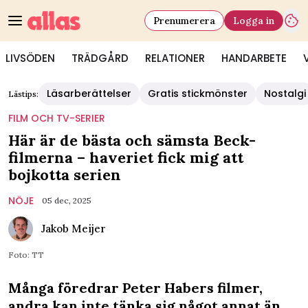
Prenumerera
Logga in
LIVSÖDEN
TRÄDGÅRD
RELATIONER
HANDARBETE
Läsarberättelser
Gratis stickmönster
Nostalgi
Lästips:
FILM OCH TV-SERIER
Här är de bästa och sämsta Beck-
filmerna – haveriet fick mig att
bojkotta serien
NÖJE
05 dec, 2025
Jakob Meijer
Foto: TT
Många föredrar Peter Habers filmer,
andra kan inte tänka sig något annat än