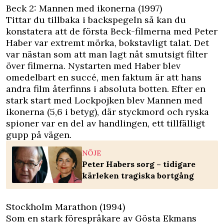
Beck 2: Mannen med ikonerna (1997)
Tittar du tillbaka i backspegeln så kan du
konstatera att de första Beck-filmerna med Peter
Haber var extremt mörka, bokstavligt talat. Det
var nästan som att man lagt nåt smutsigt filter
över filmerna. Nystarten med Haber blev
omedelbart en succé, men faktum är att hans
andra film återfinns i absoluta botten. Efter en
stark start med Lockpojken blev Mannen med
ikonerna (5,6 i betyg), där styckmord och ryska
spioner var en del av handlingen, ett tillfälligt
gupp på vägen.
NÖJE
Peter Habers sorg – tidigare
kärleken tragiska bortgång
Stockholm Marathon (1994)
Som en stark förespråkare av Gösta Ekmans