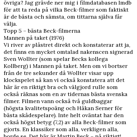
övriga? Jag grävde ner mig i filmdatabasen Imdb
för att ta reda på vilka Beck-filmer som faktiskt
är de bästa och sämsta, om tittarna själva får
välja.
Topp 5 – bästa Beck-filmerna
Mannen på taket (1976)
Vi river av plåstret direkt och konstaterar att ja,
det finns en mycket omtalad nakenscen signerad
Sven Wollter (som spelar Becks kollega
Kollberg) i Mannen på taket. Men om vi bortser
från de tre sekunder då Wollter visar upp
klockspelet så kan vi också konstatera att det
här är en riktigt bra och välgjord rulle som
också räknas som en av tidernas bästa svenska
filmer. Filmen vann också två guldbaggar
(högsta kvalitetspoäng och Håkan Serner för
bästa skådespelare). Inte helt oväntat har den
också högst betyg (7,2) av alla Beck-filmer som
gjorts. En klassiker som alla, verkligen alla,
borde se. Det här är Martin Beck – på riktigt!