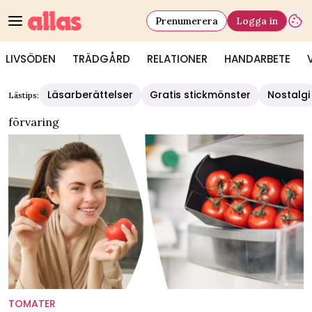
Prenumerera
Logga in
LIVSÖDEN
TRÄDGÅRD
RELATIONER
HANDARBETE
Läsarberättelser
Gratis stickmönster
Nostalgi
Lästips:
förvaring
TOMATER