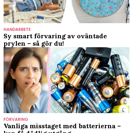
HANDARBETE
Sy smart förvaring av oväntade
prylen – så gör du!
FÖRVARING
Vanliga misstaget med batterierna –