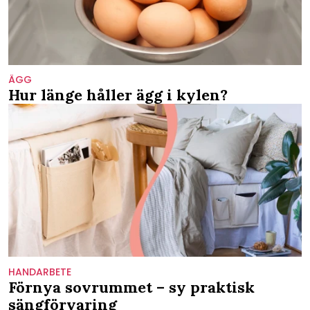
ÄGG
Hur länge håller ägg i kylen?
HANDARBETE
Förnya sovrummet – sy praktisk
sängförvaring