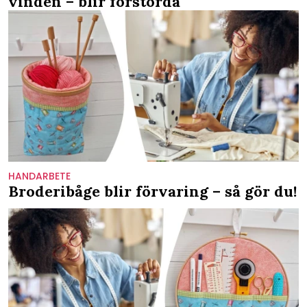
vinden – blir förstörda
HANDARBETE
Broderibåge blir förvaring – så gör du!