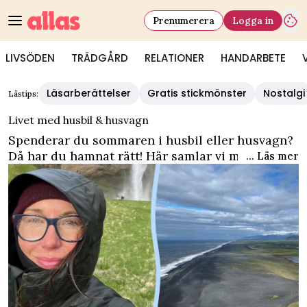
Prenumerera
Logga in
LIVSÖDEN
TRÄDGÅRD
RELATIONER
HANDARBETE
Läsarberättelser
Gratis stickmönster
Nostalgi
Lästips:
Livet med husbil & husvagn
Spenderar du sommaren i husbil eller husvagn?
Då har du hamnat rätt! Här samlar vi mängder
... Läs mer
med inspiration för husbil. Läs om allt från
Sveriges bästa campingar till läsarberättelser
om livet med husbil och husvagn.