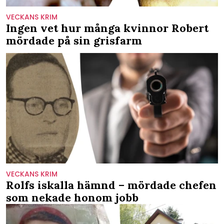
VECKANS KRIM
Ingen vet hur många kvinnor Robert
mördade på sin grisfarm
VECKANS KRIM
Rolfs iskalla hämnd – mördade chefen
som nekade honom jobb