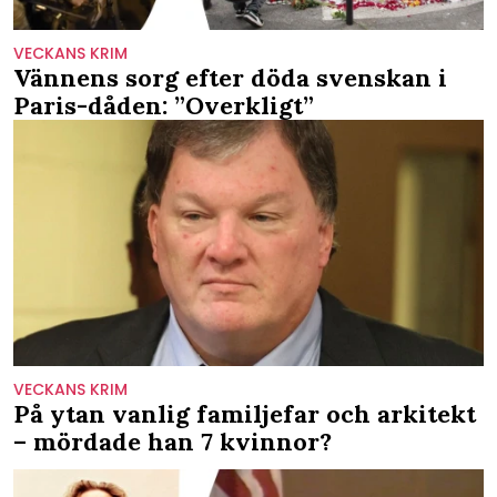
VECKANS KRIM
Vännens sorg efter döda svenskan i
Paris-dåden: ”Overkligt”
VECKANS KRIM
På ytan vanlig familjefar och arkitekt
– mördade han 7 kvinnor?