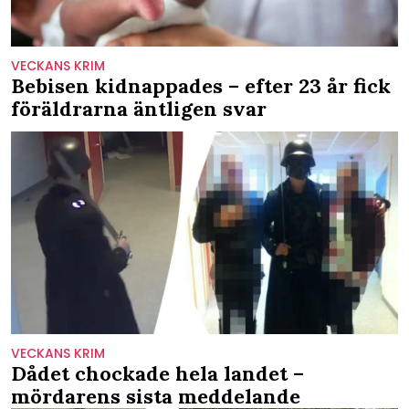
VECKANS KRIM
Bebisen kidnappades – efter 23 år fick
föräldrarna äntligen svar
VECKANS KRIM
Dådet chockade hela landet –
mördarens sista meddelande