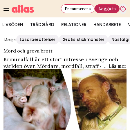
Prenumerera
Logga in
LIVSÖDEN
TRÄDGÅRD
RELATIONER
HANDARBETE
Läsarberättelser
Gratis stickmönster
Nostalgi
Lästips:
Mord och grova brott
Kriminalfall är ett stort intresse i Sverige och
världen över. Mördare, mordfall, straff och
... Läs mer
kriminalhistoria lockar till spännande läsning.
Här hittar du kända svenska – och utländska –
kriminalfall.