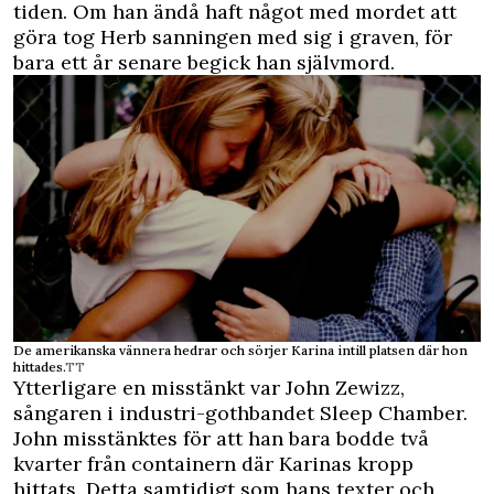
tiden. Om han ändå haft något med mordet att
göra tog Herb sanningen med sig i graven, för
bara ett år senare begick han självmord.
De amerikanska vännera hedrar och sörjer Karina intill platsen där hon
hittades.
TT
Ytterligare en misstänkt var John Zewizz,
sångaren i industri-gothbandet Sleep Chamber.
John misstänktes för att han bara bodde två
kvarter från containern där Karinas kropp
hittats. Detta samtidigt som hans texter och