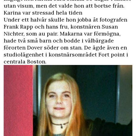
utan visum, men det valde hon att bortse från.
Karina var stressad hela tiden
Under ett halvår skulle hon jobba åt fotografen
Frank Rapp och hans fru, konstnären Susan
Nichter, som au pair. Makarna var förmögna,
hade två små barn och bodde i välbärgade
förorten Dover söder om stan. De ägde även en
studiolägenhet i konstnärsområdet Fort point i
centrala Boston.