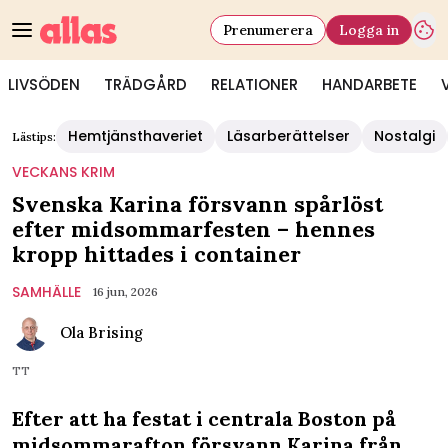
Prenumerera
Logga in
LIVSÖDEN
TRÄDGÅRD
RELATIONER
HANDARBETE
Hemtjänsthaveriet
Läsarberättelser
Nostalgi
Lästips:
VECKANS KRIM
Svenska Karina försvann spårlöst
efter midsommarfesten – hennes
kropp hittades i container
SAMHÄLLE
16 jun, 2026
Ola Brising
TT
Efter att ha festat i centrala Boston på
midsommarafton försvann Karina från