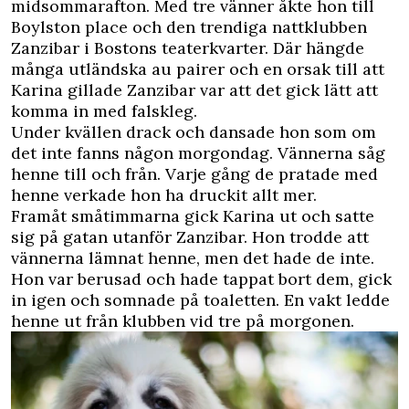
midsommarafton. Med tre vänner åkte hon till
Boylston place och den trendiga nattklubben
Zanzibar i Bostons teaterkvarter. Där hängde
många utländska au pairer och en orsak till att
Karina gillade Zanzibar var att det gick lätt att
komma in med falskleg.
Under kvällen drack och dansade hon som om
det inte fanns någon morgondag. Vännerna såg
henne till och från. Varje gång de pratade med
henne verkade hon ha druckit allt mer.
Framåt småtimmarna gick Karina ut och satte
sig på gatan utanför Zanzibar. Hon trodde att
vännerna lämnat henne, men det hade de inte.
Hon var berusad och hade tappat bort dem, gick
in igen och somnade på toaletten. En vakt ledde
henne ut från klubben vid tre på morgonen.