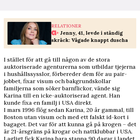
RELATIONER
Jenny, 41, levde i ständig
skräck: Vågade knappt duscha
I stället för att gå till någon av de stora
auktoriserade agenturerna som utbildar tjejerna
i hushållssysslor, förbereder dem för au pair-
jobbet, fixar visum och bakgrundskollar
familjerna som söker barnflickor, vände sig
Karina till en icke-auktoriserad agent. Han
kunde fixa en familj i USA direkt.
I mars 1996 flög sedan Karina, 20 år gammal, till
Boston utan visum och med ett falskt id-kort i
bagaget. Det var för att kunna gå på krogen – det
är 21-årsgräns på krogar och nattklubbar i USA.
Lagligt fick Karina bara stanna 90 dagar i landet