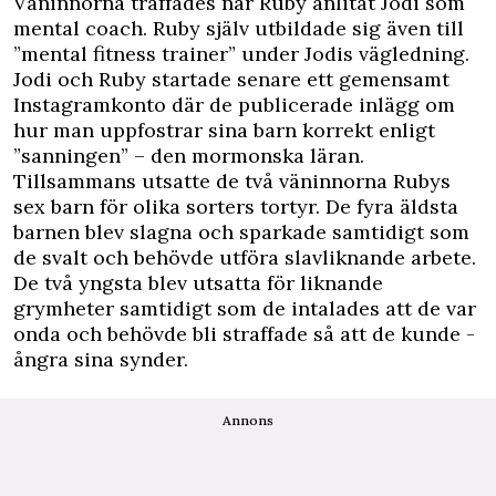
Väninnorna träffades när Ruby anlitat Jodi som
mental coach. Ruby själv utbildade sig även till
”mental fitness trainer” under Jodis vägledning.
Jodi och Ruby startade senare ett gemensamt
Instagramkonto där de publicerade inlägg om
hur man uppfostrar sina barn korrekt enligt
”sanningen” – den mormonska läran.
Tillsammans utsatte de två väninnorna Rubys
sex barn för olika sorters tortyr. De fyra äldsta
barnen blev ­slagna och sparkade samtidigt som
de svalt och behövde utföra slavliknande arbete.
De två yngsta blev utsatta för liknande
grymheter ­samtidigt som de intalades att de var
onda och behövde bli straffade så att de kunde ­
ångra sina synder.
Annons