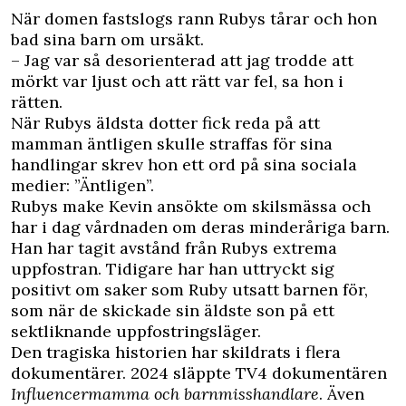
När domen fastslogs rann Rubys tårar och hon
bad sina barn om ursäkt.
– Jag var så desorienterad att jag trodde att
mörkt var ljust och att rätt var fel, sa hon i
rätten.
När Rubys äldsta dotter fick reda på att
mamman äntligen skulle straffas för sina
handlingar skrev hon ett ord på sina sociala
medier: ”Äntligen”.
Rubys make Kevin ansökte om skilsmässa och
har i dag vårdnaden om deras minderåriga barn.
Han har tagit avstånd från Rubys extrema
uppfostran. Tidigare har han uttryckt sig
positivt om saker som Ruby utsatt barnen för,
som när de skickade sin äldste son på ett
sektliknande uppfostringsläger.
Den tragiska historien har skildrats i flera
dokumentärer. 2024 släppte TV4 dokumentären
Influencermamma och barnmisshandlare
. Även