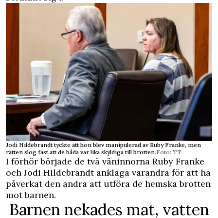
Jodi Hildebrandt tyckte att hon blev manipulerad av Ruby Franke, men
rätten slog fast att de båda var lika skyldiga till brotten.
Foto: TT
I förhör började de två väninnorna Ruby Franke
och Jodi Hildebrandt anklaga varandra för att ha
påverkat den andra att utföra de hemska brotten
mot barnen.
Barnen nekades mat, vatten