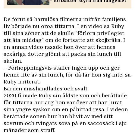
– fortsätter styra från fängelset
De förut så harmlösa ­filmerna inifrån familjens
liv började nu oroa tittarna. I en video sa Ruby
till sina söner att de skulle ”förlora privilegiet
att äta middag” om de fortsatte att skojbråka. I
en annan video rasade hon över att hennes
sexåriga ­dotter glömt att packa sin lunch till
skolan.
– Förhoppningsvis ställer ingen upp och ger
henne lite av sin lunch, för då lär hon sig inte, sa
Ruby irriterat.
Barnen misshandlades och svalt
2020 filmade Ruby sin äldste son och berättade
för tittarna hur arg hon var över att han lurat
sina yngre syskon om en påhittad resa. I videon
berättade sonen hur han ­blivit av med sitt
sovrum och tvingats sova på en saccosäck i sju
månader som straff.