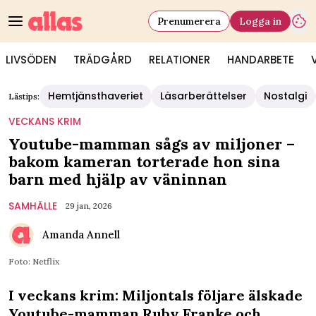
Prenumerera
Logga in
LIVSÖDEN
TRÄDGÅRD
RELATIONER
HANDARBETE
Hemtjänsthaveriet
Läsarberättelser
Nostalgi
Lästips:
VECKANS KRIM
Youtube-mamman sågs av miljoner –
bakom kameran torterade hon sina
barn med hjälp av väninnan
SAMHÄLLE
29 jan, 2026
Amanda Annell
Foto: Netflix
I veckans krim: Miljontals följare älskade
Youtube-mamman Ruby Franke och