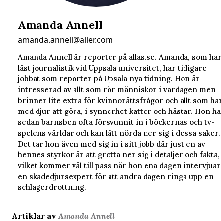
Amanda Annell
amanda.annell@aller.com
Amanda Annell är reporter på allas.se. Amanda, som ha
läst journalistik vid Uppsala universitet, har tidigare
jobbat som reporter på Upsala nya tidning. Hon är
intresserad av allt som rör människor i vardagen men
brinner lite extra för kvinnorättsfrågor och allt som ha
med djur att göra, i synnerhet katter och hästar. Hon ha
sedan barnsben ofta försvunnit in i böckernas och tv-
spelens världar och kan lätt nörda ner sig i dessa saker.
Det tar hon även med sig in i sitt jobb där just en av
hennes styrkor är att grotta ner sig i detaljer och fakta,
vilket kommer väl till pass när hon ena dagen intervjuar
en skadedjursexpert för att andra dagen ringa upp en
schlagerdrottning.
Artiklar av
Amanda Annell