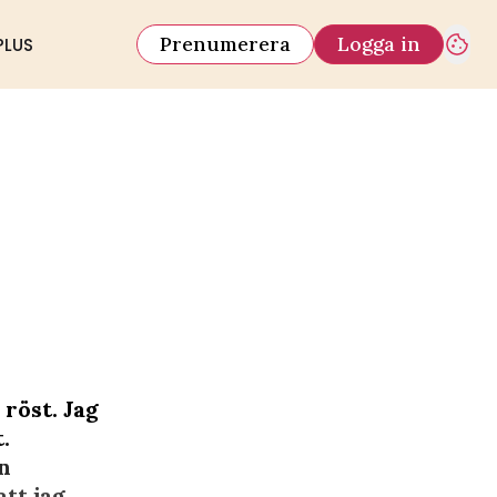
Prenumerera
Logga in
PLUS
röst. Jag
.
n
tt jag