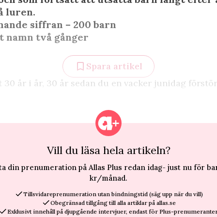
å luren.
ande siffran – 200 barn
tt namn två gånger
Spara artikel
t 30 år i år, 30 år sedan du en vacker junidag först
Vill du läsa hela artikeln?
ta din prenumeration på Allas Plus redan idag- just nu för ba
kr/månad.
Tillsvidareprenumeration utan bindningstid (säg upp när du vill)
Obegränsad tillgång till alla artiklar på allas.se
Exklusivt innehåll på djupgående intervjuer, endast för Plus-prenumeranter