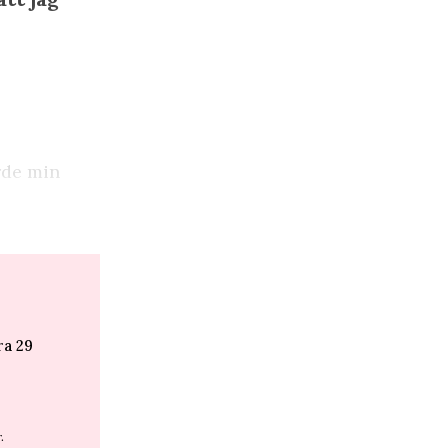
örde min
ra 29
.