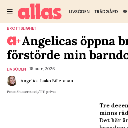
LIVSÖDEN
TRÄDGÅRD
RE
BROTTSLIGHET
Angelicas öppna br
förstörde min barnd
18 mar, 2026
LIVSÖDEN
Angelica Jaako Billenman
Foto: Shutterstock/TT, privat
Tre decen
minns räds
Det här ä
barndom oc