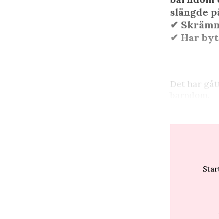
slängde p
✔︎ Skrämm
✔︎ Har by
D
et har gåt
barndom.
Star