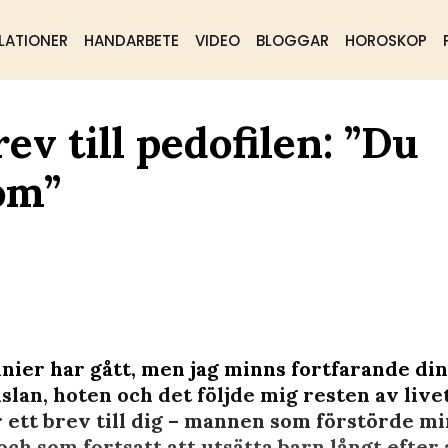
LATIONER
HANDARBETE
VIDEO
BLOGGAR
HOROSKOP
ev till pedofilen: ”Du
om”
nier har gått, men jag minns fortfarande din 
lan, hoten och det följde mig resten av livet
r ett brev till dig – mannen som förstörde mi
h som fortsatt att utsätta barn långt efter a