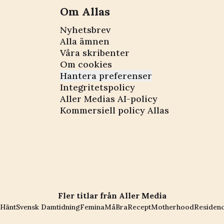
Om Allas
Nyhetsbrev
Alla ämnen
Våra skribenter
Om cookies
Hantera preferenser
Integritetspolicy
Aller Medias AI-policy
Kommersiell policy Allas
Fler titlar från Aller Media
Hänt
Svensk Damtidning
Femina
MåBra
Recept
Motherhood
Residen