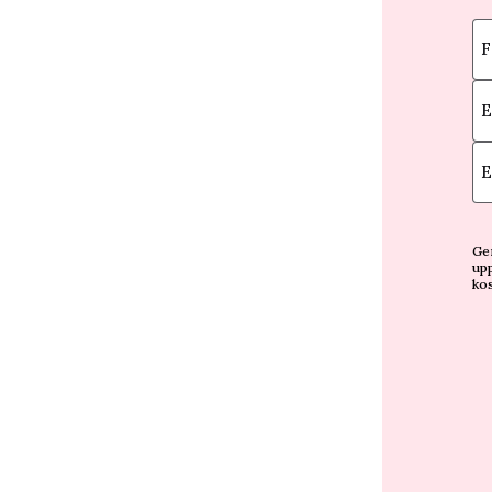
F
E
E
Gen
upp
kos