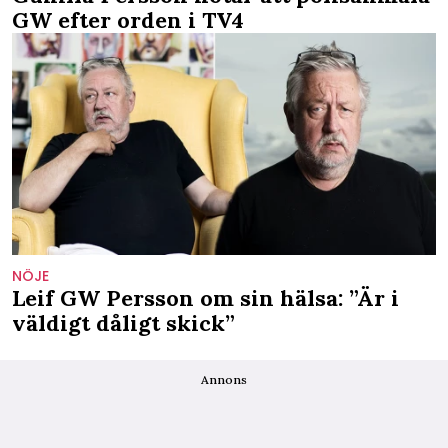
GW efter orden i TV4
NÖJE
Leif GW Persson om sin hälsa: ”Är i
väldigt dåligt skick”
Annons