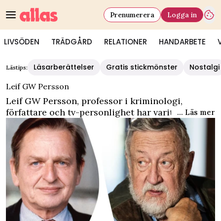
Prenumerera
Logga in
LIVSÖDEN
TRÄDGÅRD
RELATIONER
HANDARBETE
Läsarberättelser
Gratis stickmönster
Nostalgi
Lästips:
Leif GW Persson
Leif GW Persson, professor i kriminologi,
författare och tv-personlighet har varit gift tre
... Läs mer
gånger och har fyra barn. Det finns flera böcker
som författats av profilen Leif GW Persson.