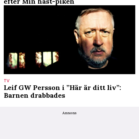
efter Min häst-piken
TV
Leif GW Persson i ”Här är ditt liv”:
Barnen drabbades
Annons