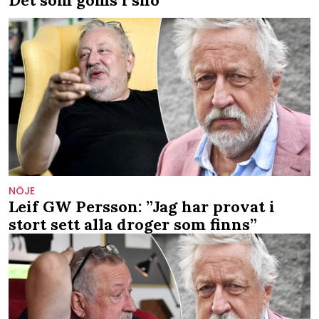
Det som göms i snö
NÖJE
Leif GW Persson: ”Jag har provat i
stort sett alla droger som finns”