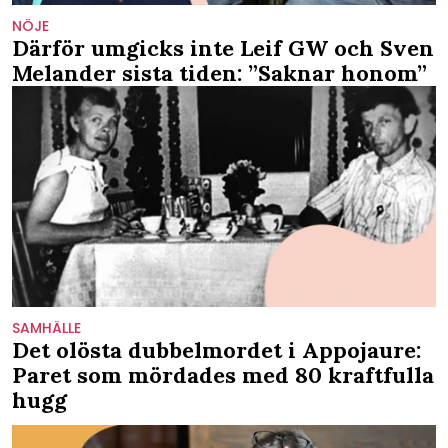
NÖJE
Därför umgicks inte Leif GW och Sven
Melander sista tiden: ”Saknar honom”
SAMHÄLLE
Det olösta dubbelmordet i Appojaure:
Paret som mördades med 80 kraftfulla
hugg