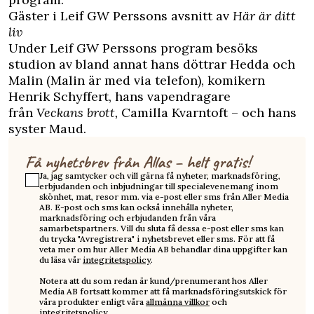
Gäster i Leif GW Perssons avsnitt av
Här är ditt
liv
Under Leif GW Perssons program besöks
studion av bland annat hans döttrar Hedda och
Malin (Malin är med via telefon), komikern
Henrik Schyffert, hans vapendragare
från
Veckans brott,
Camilla Kvarntoft – och hans
syster Maud.
Få nyhetsbrev från Allas – helt gratis!
Ja, jag samtycker och vill gärna få nyheter, marknadsföring,
erbjudanden och inbjudningar till specialevenemang inom
skönhet, mat, resor mm. via e-post eller sms från Aller Media
AB. E-post och sms kan också innehålla nyheter,
marknadsföring och erbjudanden från våra
samarbetspartners. Vill du sluta få dessa e-post eller sms kan
du trycka "Avregistrera" i nyhetsbrevet eller sms. För att få
veta mer om hur Aller Media AB behandlar dina uppgifter kan
du läsa vår
integritetspolicy
.
Notera att du som redan är kund/prenumerant hos Aller
Media AB fortsatt kommer att få marknadsföringsutskick för
våra produkter enligt våra
allmänna villkor
och
integritetspolicy
.