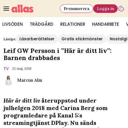
Prenumerera
Logga in
LIVSÖDEN
TRÄDGÅRD
RELATIONER
HANDARBETE
Läsarberättelser
Gratis stickmönster
Nostalgi
Lästips:
Leif GW Persson i ”Här är ditt liv”:
Barnen drabbades
TV
22 maj, 2019
Marcus Alm
Här är ditt liv
återuppstod under
julhelgen 2018 med Carina Berg som
programledare på Kanal 5:s
streamingtjänst DPlay. Nu sänds