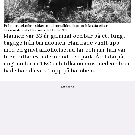
Polisens tekniker söker med metalldetektor och kratta efter
bevismaterial efter mordet.
Foto: TT
Mannen var 33 år gammal och bar på ett tungt
bagage från barndomen. Han hade vuxit upp
med en gravt alkoholiserad far och när han var
liten hittades fadern död i en park. Året därpå
dog modern i TBC och tillsammans med sin bror
hade han då vuxit upp på barnhem.
Annons