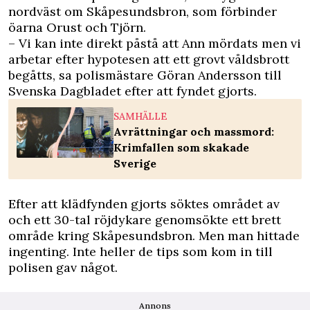
nordväst om Skåpesundsbron, som förbinder
öarna Orust och Tjörn.
– Vi kan inte direkt påstå att Ann mördats men vi
arbetar efter hypotesen att ett grovt våldsbrott
begåtts, sa polismästare Göran Andersson till
Svenska Dagbladet efter att fyndet gjorts.
SAMHÄLLE
Avrättningar och massmord:
Krimfallen som skakade
Sverige
Efter att klädfynden gjorts söktes området av
och ett 30-tal röjdykare genomsökte ett brett
område kring Skåpesundsbron. Men man hittade
ingenting. Inte heller de tips som kom in till
polisen gav något.
Annons