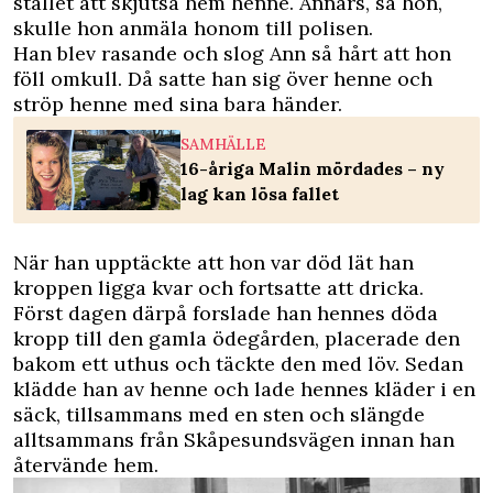
stället att skjutsa hem henne. Annars, sa hon,
skulle hon anmäla honom till polisen.
Han blev rasande och slog Ann så hårt att hon
föll omkull. Då satte han sig över henne och
ströp henne med sina bara händer.
SAMHÄLLE
16-åriga Malin mördades – ny
lag kan lösa fallet
När han upptäckte att hon var död lät han
kroppen ligga kvar och fortsatte att dricka.
Först dagen därpå forslade han hennes döda
kropp till den gamla ödegården, placerade den
bakom ett uthus och täckte den med löv. Sedan
klädde han av henne och lade hennes kläder i en
säck, tillsammans med en sten och slängde
alltsammans från Skåpesundsvägen innan han
återvände hem.