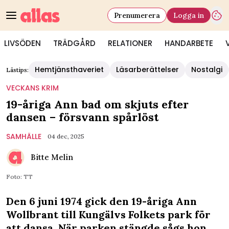
Prenumerera
Logga in
LIVSÖDEN
TRÄDGÅRD
RELATIONER
HANDARBETE
Hemtjänsthaveriet
Läsarberättelser
Nostalgi
Lästips:
VECKANS KRIM
19-åriga Ann bad om skjuts efter
dansen – försvann spårlöst
SAMHÄLLE
04 dec, 2025
Bitte Melin
Foto: TT
Den 6 juni 1974 gick den 19-åriga Ann
Wollbrant till Kungälvs Folkets park för
att dansa. När parken stängde sågs hon