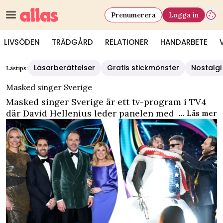
Prenumerera
Logga in
LIVSÖDEN
TRÄDGÅRD
RELATIONER
HANDARBETE
Läsarberättelser
Gratis stickmönster
Nostalgi
Lästips:
Masked singer Sverige
Masked singer Sverige är ett tv-program i TV4
där David Hellenius leder panelen med Måns
... Läs mer
Zelmerlöw, Nour el Refai, Pernilla Wahlgren och
Felix Herngren genom musikaliska nummer av
maskerade kändisar. Lyckas du hitta alla
ledtrådar i Masked singer Sverige?