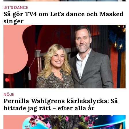
LET'S DANCE
Så gör TV4 om Let's dance och Masked
singer
NÖJE
Pernilla Wahlgrens kärlekslycka: Så
hittade jag rätt – efter alla år