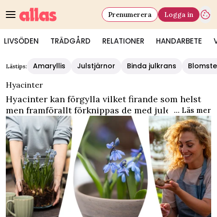
Prenumerera
Logga in
LIVSÖDEN
TRÄDGÅRD
RELATIONER
HANDARBETE
Amaryllis
Julstjärnor
Binda julkrans
Blomste
Lästips:
Hyacinter
Hyacinter kan förgylla vilket firande som helst
men framförallt förknippas de med julen.
... Läs mer
Hyacinter gör sig väldigt bra i glas och
glasvaser men passar i stort sett alla vaser.
Katter och hyacinter kommer däremot inte
särskilt väl överens.