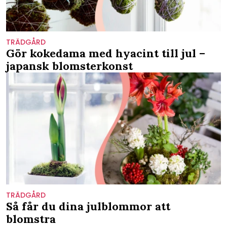
TRÄDGÅRD
Gör kokedama med hyacint till jul –
japansk blomsterkonst
TRÄDGÅRD
Så får du dina julblommor att
blomstra