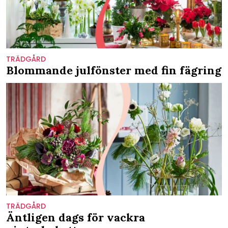
TRÄDGÅRD
Blommande julfönster med fin fägring
TRÄDGÅRD
Äntligen dags för vackra