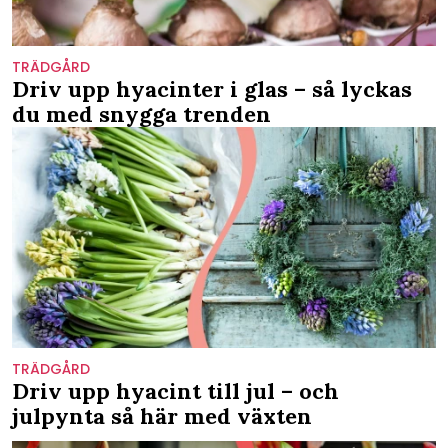
TRÄDGÅRD
Driv upp hyacinter i glas – så lyckas
du med snygga trenden
TRÄDGÅRD
Driv upp hyacint till jul – och
julpynta så här med växten