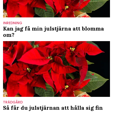
INREDNING
Kan jag få min julstjärna att blomma
om?
TRÄDGÅRD
Så får du julstjärnan att hålla sig fin