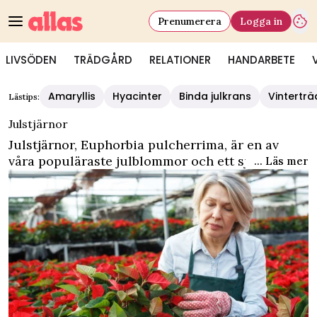
Prenumerera
Logga in
LIVSÖDEN
TRÄDGÅRD
RELATIONER
HANDARBETE
Amaryllis
Hyacinter
Binda julkrans
Vintertr
Lästips:
Julstjärnor
Julstjärnor, Euphorbia pulcherrima, är en av
våra populäraste julblommor och ett självklart
... Läs mer
inslag i julpyntet! Här har vi samlat praktiska
skötselråd för julstjärnor så att du kan njuta av
dina röda krukväxter hela julen! Lär dig hur du
förhindrar uttorkning och hur du får dina
julstjärnor att blomma om! Lycka till med dina
julstjärnor!