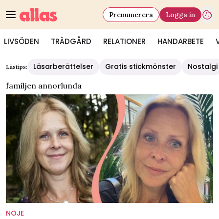
Prenumerera
Logga in
LIVSÖDEN
TRÄDGÅRD
RELATIONER
HANDARBETE
Läsarberättelser
Gratis stickmönster
Nostalgi
Lästips:
familjen annorlunda
NÖJE