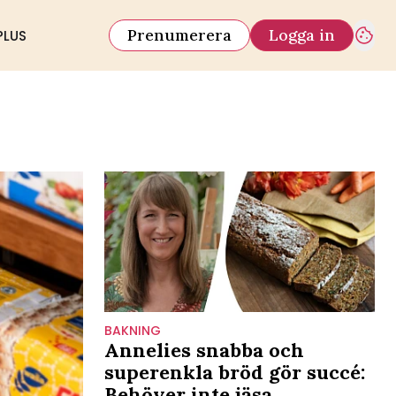
Prenumerera
Logga in
PLUS
BAKNING
Annelies snabba och
superenkla bröd gör succé:
Behöver inte jäsa