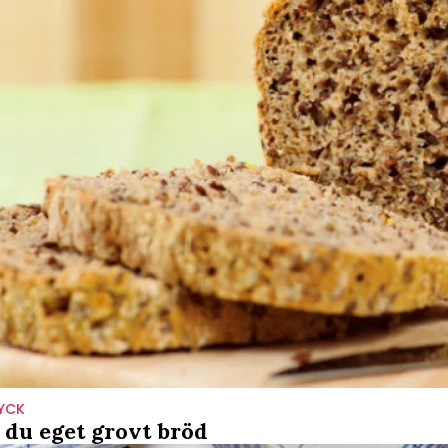
YCK
 du eget grovt bröd